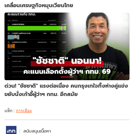
เคลื่อนเศรษฐกิจหมุนเวียนไทย
ด่วน! "ชัชชาติ" แรงต่อเนื่อง คนกรุงเทใจทิ้งห่างคู่แข่ง
ขยับนั่งเก้าอี้ผู้ว่าฯ กทม. อีกสมัย
แท็ก :
การเมือง
สนับสนุนเนื้อหา