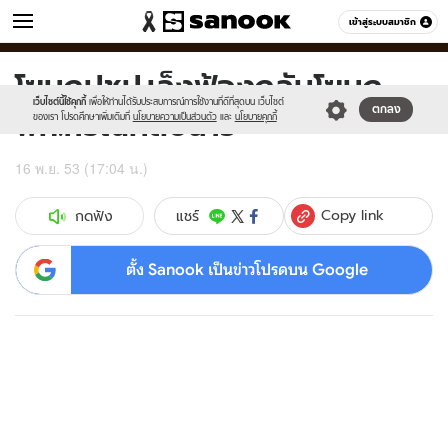
ข่าว
เข้าสู่ระบบสมาชิก
หมวดอื่นๆ
โฆษกปชป.เล็งฟ้องกลับโฆษก
Sanook
//s.isanook.com/sr/0/images/logo-
600
60
new-
เว็บไซต์นี้ใช้คุกกี้
เพื่อให้ท่านได้รับประสบการณ์การใช้งานที่ดีที่สุดบน เว็บไซต์
พท.กรณีคลิปฉาว
ตกลง
sanook.png
ของเรา โปรดศึกษาเพิ่มเติมที่
นโยบายความเป็นส่วนตัว
และ
นโยบายคุกกี้
16 พ.ย. 53 (17:04 น.)
Copy link
แชร์
กดฟัง
ตั้ง Sanook เป็นข่าวโปรดบน Google