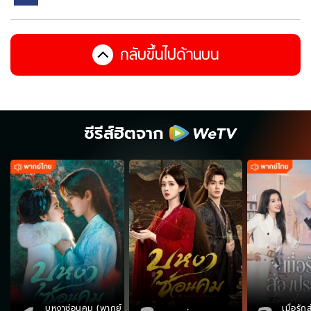
กลับขึ้นไปด้านบน
ซีรีส์ฮิตจาก
บุหงาซ่อนคม (พากย์
เมื่อรั