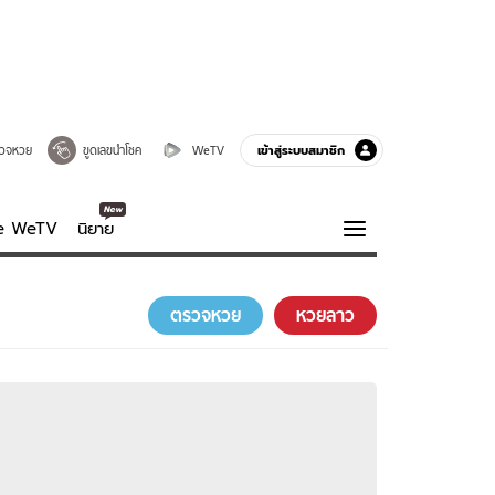
เข้าสู่ระบบสมาชิก
วจหวย
ขูดเลขนำโชค
WeTV
ve WeTV
นิยาย
รบรส
ความรู้รอบตัว
ตรวจหวย
หวยลาว
ฮาวทู
กูรู-รอบรู้