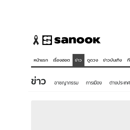
หน้าแรก
เรื่องฮอต
ข่าว
ดูดวง
ข่าวบันเทิง
ก
ข่าว
ข่าว
ดูดวง - 
อาชญากรรม
การเมือง
ต่างประเทศ
เรื่องฮอต
ดูดวง
ข่าว
หวยไทย
ข่าวบันเทิง
สถิติหวยไท
ข่าวกีฬา
หวยลาว
ข่าวเศรษฐกิจ