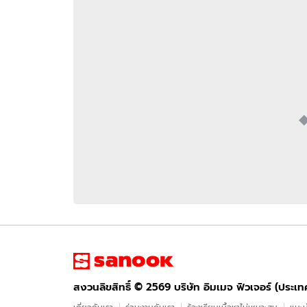
อัปเดตจีน
เช็กข่าวชัวร์
ติดตามสนุกโซเชี
ดาวน์โหลดสนุกแอปฟรี
สงวนลิขสิทธิ์ ©
2569
บริษัท อิมเมจ ฟิวเจอร์ (ประเทศไทย) จำกัด
สงวนลิขสิทธิ์ ©
2569
บริษัท อิมเมจ ฟิวเจอร์ (ประเ