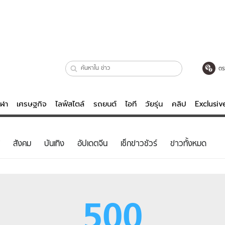
ตร
ีฬา
เศรษฐกิจ
ไลฟ์สไตล์
รถยนต์
ไอที
วัยรุ่น
คลิป
Exclusi
ตรวจหวย
ไลฟ์สไตล์
บันเทิงค
สังคม
บันเทิง
อัปเดตจีน
เช็กข่าวชัวร์
ข่าวทั้งหมด
ผู้หญิง
หนัง-ละคร
ผู้ชาย
เพลง
ย
วัยรุ่น
เกมส์
500
ไอที
คลิป
รถยนต์
พอดแคสต์