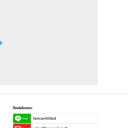
 WeTV
ติดต่อโฆษณา
tencentthbd
sales@tencent.co.th
รา
ร้องเรียนเนื้อหาไม่เหมาะสม
แนะนำติชม แจ้งปัญหาการใช้งาน
ติดต่อโฆษณา
tencentthbd
Add