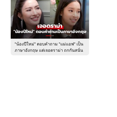
สัปดาห์
ของ
หมวด
บันเทิง
 WeTV
"น้องปีใหม่" ตอบคำถาม "แม่แอฟ" เป็น
ภาษาอังกฤษ แต่เจอดราม่า ถกกันสนั่น
ติดต่อโฆษณา
tencentthbd
sales@tencent.co.th
รา
ร้องเรียนเนื้อหาไม่เหมาะสม
แนะนำติชม แจ้งปัญหาการใช้งาน