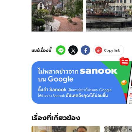
ภาพ
ของ
"ฮาร์
เปอร์-
ฮัน
เตอร์"
ลูก
ชาย
ฮิ
แชร์เรื่องนี้
Copy link
วโก้
จุล
จักร
เฟรม
พิเศษ
กับ
ท่าน
ปู่
ท่าน
ย่า
เรื่องที่เกี่ยวข้อง
"ม.ร.ว.นริศ
รา
จักรพงษ์"