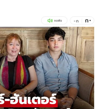
สุขภาพ
ดูทีวี
เที่ยว-กิน
WeTV
ก
+
-
ก
กดฟัง
Tasteful Thailand
Exclusive
Sanook Choice
นิยาย
ยลได้ที่
ร่วมงานกับเ