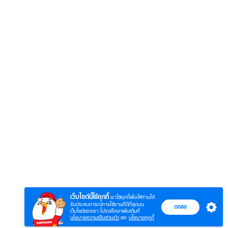
6
7
8
ยุทธ์
หากวินาทีนั้นไม่
ซอโซ่ล่ามธีร์
มหาศึ
พบเธอ (พากย์
(Uncut Ver.)
(พากย
ย)
ไทย)
เว็บไซต์นี้ใช้คุกกี้
เราใช้คุกกี้เพื่อให้ท่านได้
รับประสบการณ์การใช้งานที่ดีที่สุดบน
ตกลง
เว็บไซต์ของเรา โปรดศึกษาเพิ่มเติมที่
นโยบายความเป็นส่วนตัว
และ
นโยบายคุกกี้