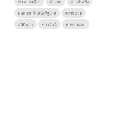
ข่าวการเมือง
ข่าวสด
ข่าวบันเทิง
ผลสลากกินแบ่งรัฐบาล
ตรวจหวย
สถิติหวย
ข่าววันนี้
หวยฮานอย