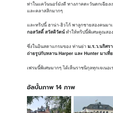
ท่าในแคว้นนอร์มังดี ทางภาคตะวันตกเฉียงเห
และคลาสสิกมากๆ
และทริปนี้ ฮาน่า-ฮิวโก้ พาลูกชายสองคนมาเ
ทำให้ทริปนี้พิเศษคูณสอง
กอสวัสดิ์ สวัสดิวัตน์
ซึ่งในอินสตาแกรมของ ท่านย่า
ม.ร.ว.นริศรา
ถ่ายรูปกับหลาน Harper และ Hunter มาเที่
เฟรมนี้พิเศษมากๆ ได้เห็นราชนิกุลทุกเจเนอเร
อัลบั้มภาพ 14 ภาพ
อัลบั้ม
ภาพ
14