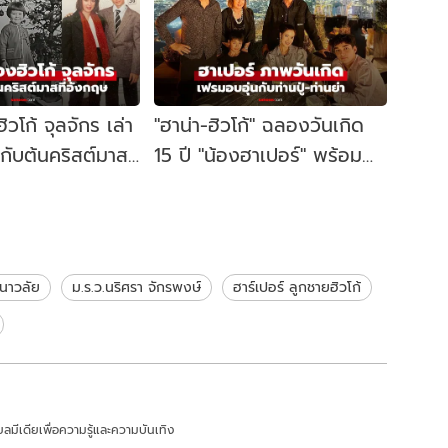
ิวโก้ จุลจักร เล่า
"ฮาน่า-ฮิวโก้" ฉลองวันเกิด
นกับต้นคริสต์มาส
15 ปี "น้องฮาเปอร์" พร้อม
่ที่อังกฤษ
หน้าท่านปู่ท่านย่า (ม.ร.ว.นริศ
รา จักรพงษ์)
ศนาวลัย
ม.ร.ว.นริศรา จักรพงษ์
ฮาร์เปอร์ ลูกชายฮิวโก้
ลมีเดียเพื่อความรู้และความบันเทิง