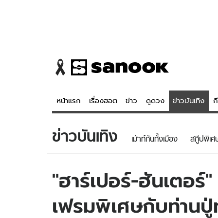
หน้าแรก
เรื่องฮอต
ข่าว
ดูดวง
ข่าวบันเทิง
ก
ข่าวบันเทิง
ข่าว
ดูดวง - 
เม้าท์กันทั้งเมือง
สกู๊ปพิเศ
เรื่องฮอต
ดูดวง
ข่าว
หวยไทย
"ฮาร์เปอร์-ฮันเตอร์"
ข่าวบันเทิง
สถิติหวยไท
เฟรมพิเศษกับท่านปู่ท
ข่าวกีฬา
หวยลาว
ข่าวเศรษฐกิจ