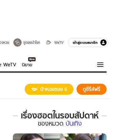
เข้าสู่ระบบสมาชิก
วจหวย
ขูดเลขนำโชค
WeTV
ve WeTV
นิยาย
รบรส
ความรู้รอบตัว
ป้าหอยซอย 6
ดูซีรีส์ฟรี
ฮาวทู
กูรู-รอบรู้
เรื่องฮอตในรอบสัปดาห์
เรื่อง
ของ
หมวด
บันเทิง
ฮอต
ใน
รอบ