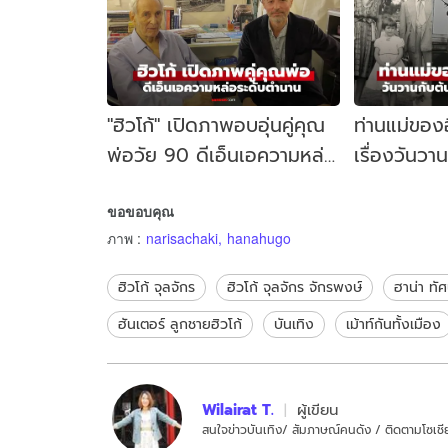
"ฮิวโก้" เปิดภาพอบอุ่นคู่คุณ
ท่านแม่ของฮ
พ่อวัย 90 ดีเอ็นเอความหล่อ
เรื่องวันวา
ระดับตำนาน เฟรมนี้นานๆ ได้
เมื่อครั้งอยู
ขอขอบคุณ
เห็น
ภาพ
:
narisachaki
,
hanahugo
ฮิวโก้ จุลจักร
ฮิวโก้ จุลจักร จักรพงษ์
ฮาน่า ทั
ฮันเตอร์ ลูกชายฮิวโก้
บันเทิง
เม้าท์กันทั้งเมือง
Wilairat T.
ผู้เขียน
สนใจข่าวบันเทิง/ สัมภาษณ์คนดัง / ติดตามโซเชีย