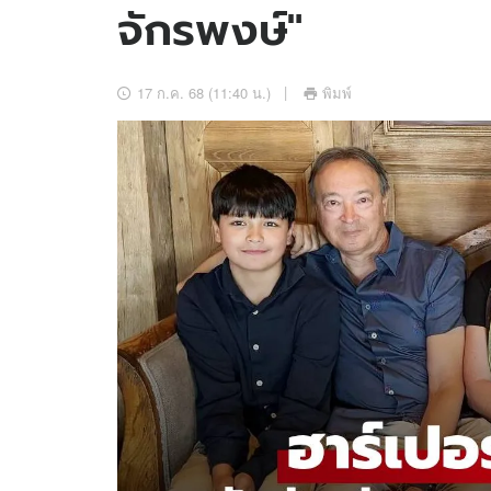
จักรพงษ์"
อัปเดตจีน
เช็กข่าวชัวร์
17 ก.ค. 68 (11:40 น.)
พิมพ์
ติดตามสนุกโซเชี
ดาวน์โหลดสนุกแอปฟรี
สงวนลิขสิทธิ์ ©
2569
บริษัท อิมเมจ ฟิวเจอร์ (ประเทศไทย) จำกัด