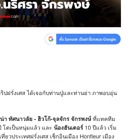
ตั้ง Sanook เป็นข่าวโปรดบน Google
ริปฝรั่งเศส ได้เจอกับท่านปู่และท่านย่า ภาพอบอุ่น
ที่แทคทีม
น่า ทัศนาวลัย - ฮิวโก้-จุลจักร จักรพงษ์
ปี โตเป็นหนุ่มแล้ว และ
10 ปีแล้ว เริ่ม
น้องฮันเตอร์
งเที่ยวประเทศฝรั่งเศส เช็กอินเมือง Honfleur เมือง