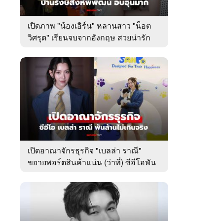
เปิดภาพ "น้องเอิร์น" หลานสาว "น็อต
วิศรุต" เรียนจบจากอังกฤษ สวยน่ารัก
มาก
เปิดอาณาจักรธุรกิจ "เบลล่า ราณี"
ขยายพอร์ตสินค้าแน่น (ว่าที่) ซีอีโอพัน
ล้านเคียงข้าง "วิล ชวิณ"