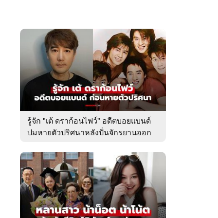
รู้จัก "เต้ ดราก้อนไฟว์" อดีตบอยแบนด์
ปมหายตัวปริศนาหลังปั่นจักรยานออก
จากบ้านพัก