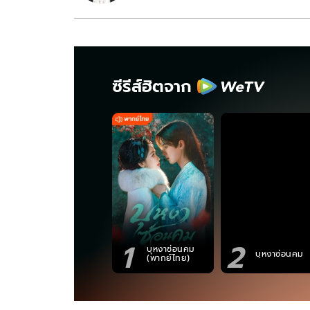
ซีรีส์ฮิตจาก
1
2
บุหงาซ่อนคม
บุหงาซ่อนคม
(พากย์ไทย)