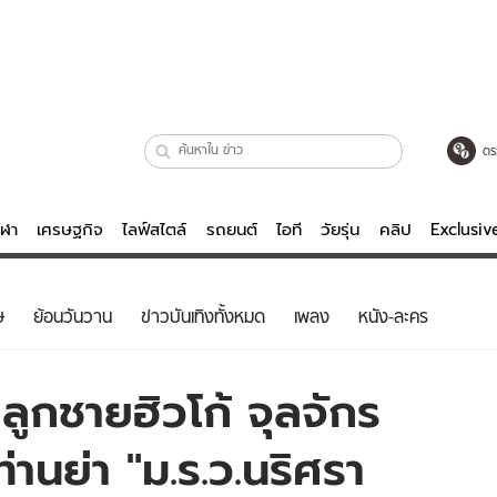
ตร
ีฬา
เศรษฐกิจ
ไลฟ์สไตล์
รถยนต์
ไอที
วัยรุ่น
คลิป
Exclusi
ตรวจหวย
ไลฟ์สไตล์
บันเทิงค
ษ
ย้อนวันวาน
ข่าวบันเทิงทั้งหมด
เพลง
หนัง-ละคร
ผู้หญิง
หนัง-ละคร
ผู้ชาย
เพลง
 ลูกชายฮิวโก้ จุลจักร
ย
วัยรุ่น
เกมส์
่านย่า "ม.ร.ว.นริศรา
ไอที
คลิป
รถยนต์
พอดแคสต์