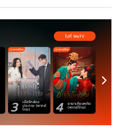
ไปที่ WeTV
3
4
5
เมื่อรักส่อง
ตำนานจอม
ชายาเคียงหทัย
ประกาย (พากย์
ภูตถังซาน
(พากย์ไทย)
ไทย)
(พากย์ไท