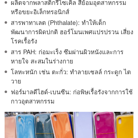
ผลิตจากพลาสติกรีไซเคิล สีย้อมอุตสาหกรรม
หรือขยะอิเล็กทรอนิกส์
สารพาทาเลต (Phthalate): ทำให้เด็ก
พัฒนาการผิดปกติ ฮอร์โมนเพศแปรปรวน เสี่ยง
โรคเรื้อรัง
สาร PAH: ก่อมะเร็ง ซึมผ่านผิวหนังและการ
หายใจ สะสมในร่างกาย
โลหะหนัก เช่น ตะกั่ว: ทำลายเซลล์ กระดูก ไต
วาย
ฟอร์มาลดีไฮด์-เบนซีน: ก่อพิษเรื้อรังจากการใช้
กาวอุตสาหกรรม