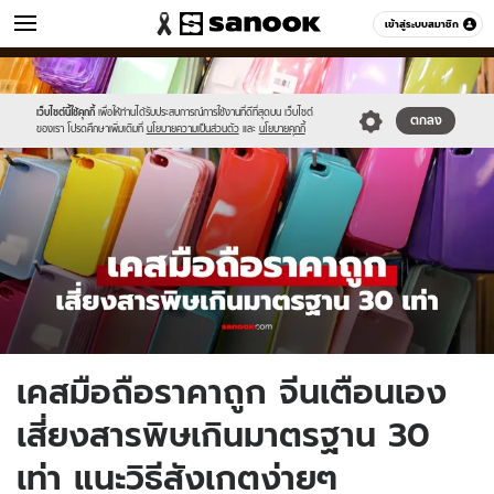
ข่าว
เข้าสู่ระบบสมาชิก
หมวดอื่นๆ
//s.isanook.com/ns/0/ud/1963/9816558/new-
Sanook
//s.isanook.com/sr/0/images/logo-
600
60
thumbnail1200x720_v2-
new-
20.jpg
sanook.png
เว็บไซต์นี้ใช้คุกกี้
เพื่อให้ท่านได้รับประสบการณ์การใช้งานที่ดีที่สุดบน เว็บไซต์
ตกลง
ของเรา โปรดศึกษาเพิ่มเติมที่
นโยบายความเป็นส่วนตัว
และ
นโยบายคุกกี้
เคสมือถือราคาถูก จีนเตือนเอง
เสี่ยงสารพิษเกินมาตรฐาน 30
เท่า แนะวิธีสังเกตง่ายๆ