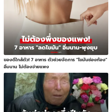
ของดีใกล้ตัว! 7 อาหาร ตัวช่วยจัดการ "ไขมันช่องท้อง"
อิ่มนาน ไม่ต้องจ่ายแพง