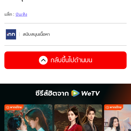
แท็ก :
บันเทิง
สนับสนุนเนื้อหา
กลับขึ้นไปด้านบน
ซีรีส์ฮิตจาก