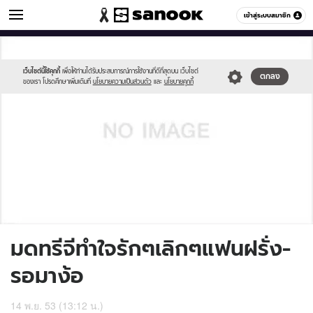
ข่าวบันเทิง
เข้าสู่ระบบสมาชิก
หมวดอื่นๆ
//s.isanook.com/sh/0/di/no-
Sanook
//s.isanook.com/sr/0/images/logo-
600
60
thumbnail-
new-
image.jpg
sanook.png
เว็บไซต์นี้ใช้คุกกี้
เพื่อให้ท่านได้รับประสบการณ์การใช้งานที่ดีที่สุดบน เว็บไซต์
ตกลง
ของเรา โปรดศึกษาเพิ่มเติมที่
นโยบายความเป็นส่วนตัว
และ
นโยบายคุกกี้
มดทรีจีทำใจรักๆเลิกๆแฟนฝรั่ง-
รอมาง้อ
14 พ.ย. 53 (13:12 น.)