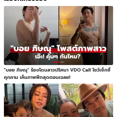
"บอย ภิษณุ" ร้องโดนสาวปริศนา VDO Call โชว์เซ็กซี่
คุกคาม เห็นภาพพีกสุดตอนเฉลย!