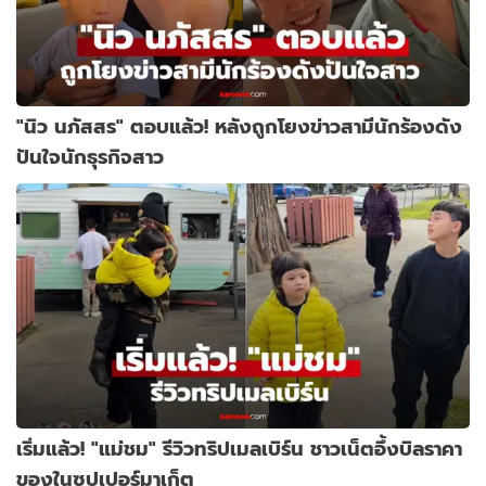
"นิว นภัสสร" ตอบแล้ว! หลังถูกโยงข่าวสามีนักร้องดัง
ปันใจนักธุรกิจสาว
เริ่มแล้ว! "แม่ชม" รีวิวทริปเมลเบิร์น ชาวเน็ตอึ้งบิลราคา
ของในซุปเปอร์มาเก็ต