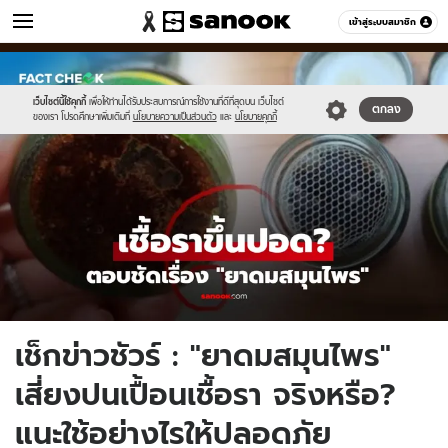
ข่าว
เข้าสู่ระบบสมาชิก
หมวดอื่นๆ
//s.isanook.com/ns/0/ud/1961/9807518/fc_thumbnail1200x720(10).jpg
Sanook
//s.isanook.com/sr/0/images/logo-
600
60
new-
sanook.png
เว็บไซต์นี้ใช้คุกกี้
เพื่อให้ท่านได้รับประสบการณ์การใช้งานที่ดีที่สุดบน เว็บไซต์
ตกลง
ของเรา โปรดศึกษาเพิ่มเติมที่
นโยบายความเป็นส่วนตัว
และ
นโยบายคุกกี้
เช็กข่าวชัวร์ : "ยาดมสมุนไพร"
เสี่ยงปนเปื้อนเชื้อรา จริงหรือ?
แนะใช้อย่างไรให้ปลอดภัย