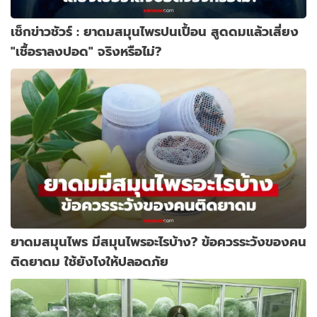
เช็กข่าวชัวร์ : ยาดมสมุนไพรปนเปื้อน สูดดมแล้วเสี่ยง
"เชื้อราลงปอด" จริงหรือไม่?
ยาดมสมุนไพร มีสมุนไพรอะไรบ้าง? ข้อควรระวังของคน
ติดยาดม ใช้ยังไงให้ปลอดภัย