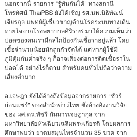
นอกจากนี้ รายการ “รู้ทันกันได้” ทางสถานี
โทรทัศน์ ThaiPBS ยังได้เชิญ รศ.นพ.นิธิพัฒน์
เจียรกุล แพทย์ผู้เชี่ยวชาญด้านโรคระบบทางเดิน
หายใจจากโรงพยาบาลศิริราช มาให้ความเห็นว่า
ปอดของคนเรามีกลไกป้องกันเชื้อราอยู่แล้ว โดย
เชื้อจำนวนน้อยมักถูกกำจัดได้ แต่หากผู้ใช้มี
ภูมิคุ้มกันต่ำจริง ๆ ก็อาจเสี่ยงต่อการติดเชื้อราใน
ปอดได้ อย่างไรก็ตาม สำหรับคนทั่วไปถือว่าความ
เสี่ยงต่ำมาก
อ.เจษฎา ยังได้อ้างถึงข้อมูลจากรายการ “ชัวร์
ก่อนแชร์” ของสำนักข่าวไทย ซึ่งอ้างอิงงานวิจัย
ของ ผศ.ดร.พัชรี กัมมารเจษฎากุล จาก
มหาวิทยาลัยหัวเฉียวเฉลิมพระเกียรติ โดยผลการ
ศึกษาพบว่า ยาดมสมุนไพรจำนวน 35 ขวด จาก