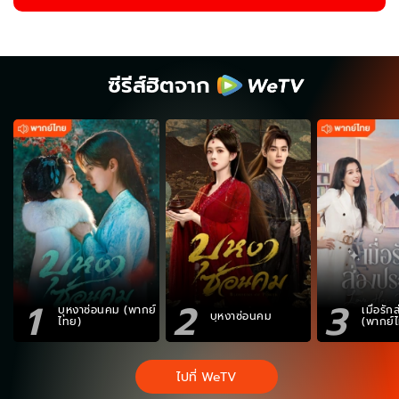
ซีรีส์ฮิตจาก
1
2
3
บุหงาซ่อนคม (พากย์
เมื่อรั
บุหงาซ่อนคม
ไทย)
(พากย์
ไปที่ WeTV