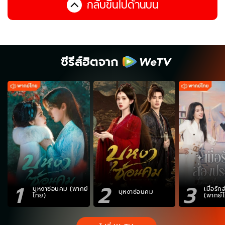
กลับขึ้นไปด้านบน
ซีรีส์ฮิตจาก
1
2
3
บุหงาซ่อนคม (พากย์
เมื่อรั
บุหงาซ่อนคม
ไทย)
(พากย์