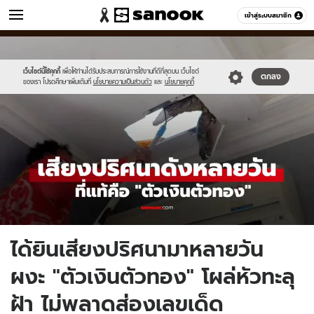
ข่าว
เข้าสู่ระบบสมาชิก
หมวดอื่นๆ
//s.isanook.com/ns/0/ud/1961/9806338/new-
Sanook
//s.isanook.com/sr/0/images/logo-
600
60
thumbnail1200x720_v2.jpg
new-
sanook.png
เว็บไซต์นี้ใช้คุกกี้
เพื่อให้ท่านได้รับประสบการณ์การใช้งานที่ดีที่สุดบน เว็บไซต์
ตกลง
ของเรา โปรดศึกษาเพิ่มเติมที่
นโยบายความเป็นส่วนตัว
และ
นโยบายคุกกี้
ได้ยินเสียงปริศนามาหลายวัน
ผงะ "ตัวเงินตัวทอง" โผล่หัวทะลุ
ฝ้า ไม่พลาดส่องเลขเด็ด