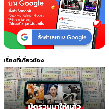
ตัว
ทอง"
โผล่
หัว
ทะลุ
ฝ้า
ไม่
พลาด
ส่อง
เลข
เด็ด
เรื่องที่เกี่ยวข้อง