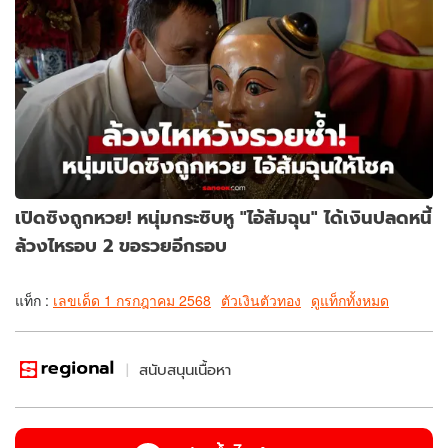
เปิดซิงถูกหวย! หนุ่มกระซิบหู "ไอ้ส้มฉุน" ได้เงินปลดหนี้
ล้วงไหรอบ 2 ขอรวยอีกรอบ
แท็ก :
เลขเด็ด 1 กรกฎาคม 2568
ตัวเงินตัวทอง
ดูแท็กทั้งหมด
สนับสนุนเนื้อหา