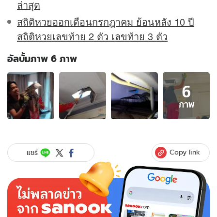
ล่าสุด
สถิติหวยออกเดือนกรกฎาคม ย้อนหลัง 10 ปี
สถิติหวยเลขท้าย 2 ตัว เลขท้าย 3 ตัว
อัลบั้มภาพ 6 ภาพ
อัลบั้ม
6
ภาพ
6
ภาพ
ภาพ
ของ
ได้ยิน
เสียง
ปริศนา
Copy link
แชร์
มา
หลาย
วัน
ผงะ
"ตัว
เงิน