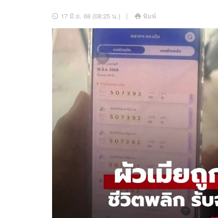
อัปเดตจีน
17 มิ.ย. 68 (08:25 น.)
พิมพ์
เช็กข่าวชัวร์
ติดตามสนุกโซเชี
ดาวน์โหลดสนุกแอปฟรี
สงวนลิขสิทธิ์ ©
2569
บริษัท อิมเมจ ฟิวเจอร์ (ประเทศไทย) จำกัด