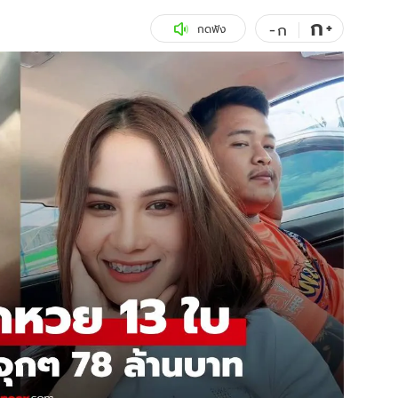
ก
สุขภาพ
+
ดูทีวี
-
ก
กดฟัง
เที่ยว-กิน
WeTV
Tasteful Thailand
Exclusive
Sanook Choice
นิยาย
ยลได้ที่
ร่วมงานกับเ