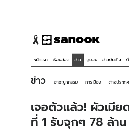
หน้าแรก
เรื่องฮอต
ข่าว
ดูดวง
ข่าวบันเทิง
ก
ข่าว
ข่าว
ดูดวง - 
อาชญากรรม
การเมือง
ต่างประเทศ
เรื่องฮอต
ดูดวง
ข่าว
หวยไทย
เจอตัวแล้ว! ผัวเมี
ข่าวบันเทิง
สถิติหวยไท
ที่ 1 รับจุกๆ 78 ล้
ข่าวกีฬา
หวยลาว
ข่าวเศรษฐกิจ