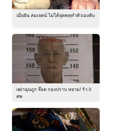
เมียยัน สมเจตน์ ไม่ได้จุดพลุทำตัวเองดับ
เฒ่าฉุนถูก จ๊อด กองปราบ หยาม! รัว 3
ศพ