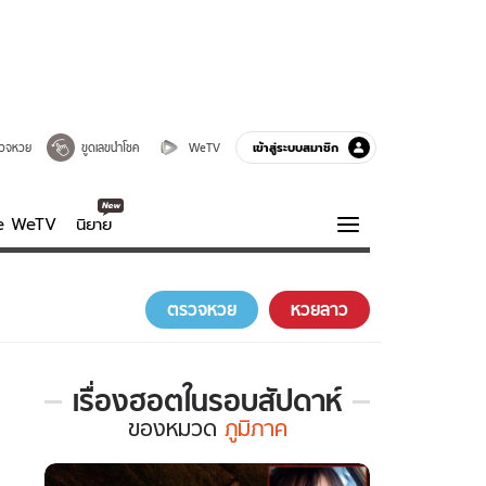
เข้าสู่ระบบสมาชิก
วจหวย
ขูดเลขนำโชค
WeTV
ve WeTV
นิยาย
รบรส
ความรู้รอบตัว
ตรวจหวย
หวยลาว
ฮาวทู
กูรู-รอบรู้
เรื่องฮอตในรอบสัปดาห์
เรื่อง
ของ
หมวด
ภูมิภาค
ฮอต
ใน
รอบ