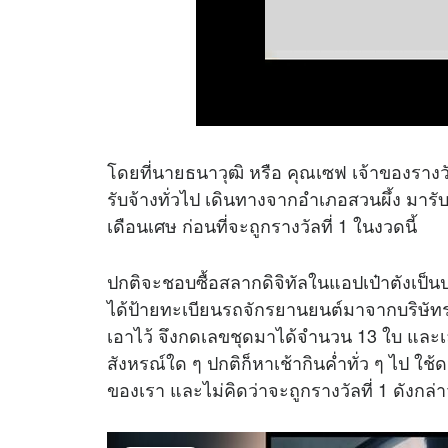
โดยที่นายธนาวุฒิ หรือ คุณเซฟ เจ้าของรางวัลที
รับจ้างทั่วไป เดินทางจากอำเภอสวนผึ้ง มารั
เดือนเศษ ก่อนที่จะถูกรางวัลที่ 1 ในงวดนี้
ปกติจะชอบซื้อสลากดิจิทัลในแอปเป๋าตังเป็น
ได้ป้ายทะเบียนรถจักรยานยนต์มาจากบริษัทรถ
เอาไว้ จึงกดเลขชุดมาได้จำนวน 13 ใบ และเลข
สังหรณ์ใด ๆ ปกติก็หาเช้ากินค่ำทั่ว ๆ ไป ใช้ดว
ของเรา และไม่คิดว่าจะถูกรางวัลที่ 1 ดังกล่