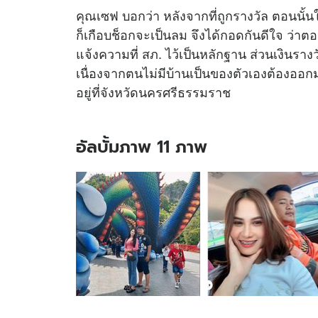
คุณเซฟ บอกว่า หลังจากที่ถูกรางวัล ตอนนั้นใ
ก็เกือบช็อกจะเป็นลม จึงได้กอดกันดีใจ ว่าต
แจ้งความที่ สภ. ไว้เป็นหลักฐาน ส่วนเงินราง
เนื่องจากตนไม่มีบ้านเป็นของตัวเองต้องออก
อยู่ที่จังหวัดนครศรีธรรมราช
อัลบั้มภาพ 11 ภาพ
อัลบั้ม
ภาพ
11
ภาพ
ของ
เจอ
ตัว
แล้ว!
ผัว
เมีย