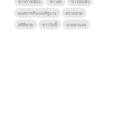
ข่าวการเมือง
ข่าวสด
ข่าวบันเทิง
ผลสลากกินแบ่งรัฐบาล
ตรวจหวย
สถิติหวย
ข่าววันนี้
หวยฮานอย