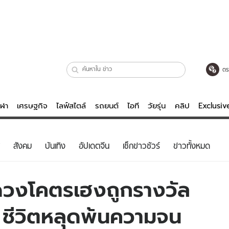
ตร
ีฬา
เศรษฐกิจ
ไลฟ์สไตล์
รถยนต์
ไอที
วัยรุ่น
คลิป
Exclusi
ตรวจหวย
ไลฟ์สไตล์
บันเทิงค
สังคม
บันเทิง
อัปเดตจีน
เช็กข่าวชัวร์
ข่าวทั้งหมด
ผู้หญิง
หนัง-ละคร
ผู้ชาย
เพลง
ยดวงโคตรเฮงถูกรางวัล
ย
วัยรุ่น
เกมส์
าน ชีวิตหลุดพ้นความจน
ไอที
คลิป
รถยนต์
พอดแคสต์