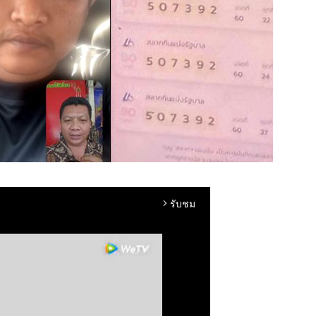
รับชม
arrow_forward_ios