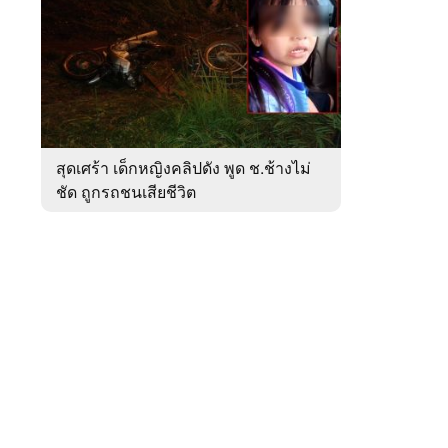
สัปดาห์
ของ
หมวด
ภูมิภาค
 WeTV
สุดเศร้า เด็กหญิงคลิปดัง พูด ช.ช้างไม่
ชัด ถูกรถชนเสียชีวิต
ติดต่อโฆษณา
tencentthbd
sales@tencent.co.th
รา
ร้องเรียนเนื้อหาไม่เหมาะสม
แนะนำติชม แจ้งปัญหาการใช้งาน