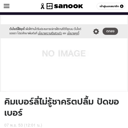
ข่าวบันเทิง
เข้าสู่ระบบสมาชิก
หมวดอื่นๆ
//s.isanook.com/sh/0/di/no-
Sanook
//s.isanook.com/sr/0/images/logo-
600
60
thumbnail-
new-
image.jpg
sanook.png
เว็บไซต์นี้ใช้คุกกี้
เพื่อให้ท่านได้รับประสบการณ์การใช้งานที่ดีที่สุดบน เว็บไซต์
ตกลง
ของเรา โปรดศึกษาเพิ่มเติมที่
นโยบายความเป็นส่วนตัว
และ
นโยบายคุกกี้
คิมเบอร์ลี่ไม่รู้ชาคริตปลื้ม ปัดขอ
เบอร์
07 พ.ย. 53 (12:01 น.)