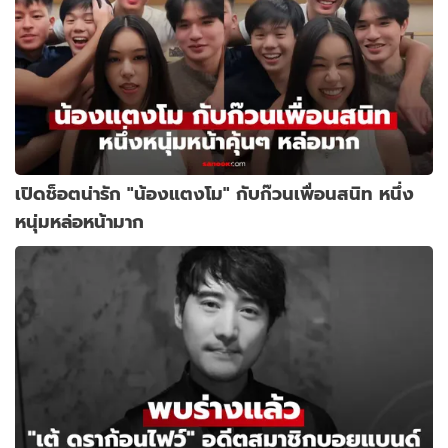
เปิดช็อตน่ารัก "น้องแตงโม" กับก๊วนเพื่อนสนิท หนึ่ง
หนุ่มหล่อหน้ามาก