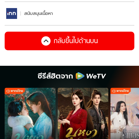
สนับสนุนเนื้อหา
กลับขึ้นไปด้านบน
ซีรีส์ฮิตจาก