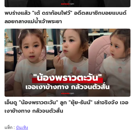
พบร่างแล้ว "เต้ ดราก้อนไฟว์" อดีตสมาชิกบอยแบนด์
ลอยกลางแม่น้ำเจ้าพระยา
เอ็นดู "น้องพราวตะวัน" ลูก "ยุ้ย-ธันน์" เล่าจริงจัง เจอ
เงาข้างทาง กลัวจนตัวสั่น
แท็ก :
บันเทิง