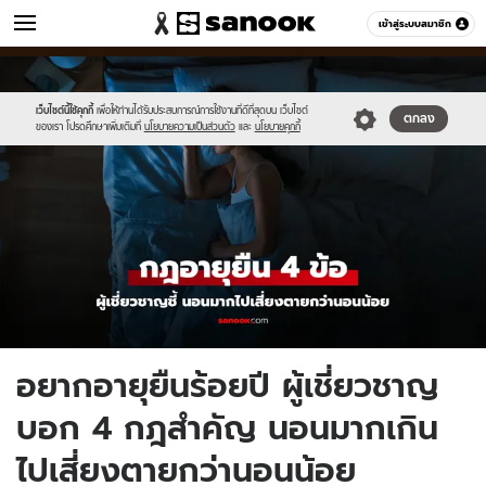
ข่าว
เข้าสู่ระบบสมาชิก
หมวดอื่นๆ
//s.isanook.com/ns/0/ud/1958/9793078/new-
Sanook
//s.isanook.com/sr/0/images/logo-
600
60
thumbnail1200x720-
new-
2025-.jpg
sanook.png
เว็บไซต์นี้ใช้คุกกี้
เพื่อให้ท่านได้รับประสบการณ์การใช้งานที่ดีที่สุดบน เว็บไซต์
ตกลง
ของเรา โปรดศึกษาเพิ่มเติมที่
นโยบายความเป็นส่วนตัว
และ
นโยบายคุกกี้
อยากอายุยืนร้อยปี ผู้เชี่ยวชาญ
บอก 4 กฎสำคัญ นอนมากเกิน
ไปเสี่ยงตายกว่านอนน้อย