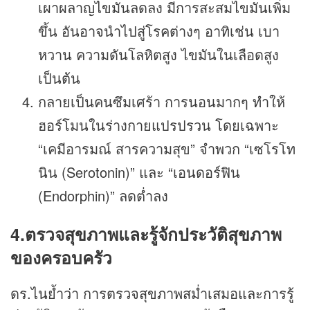
เผาผลาญไขมันลดลง มีการสะสมไขมันเพิ่ม
ขึ้น อันอาจนำไปสู่โรคต่างๆ อาทิเช่น เบา
หวาน ความดันโลหิตสูง ไขมันในเลือดสูง
เป็นต้น
กลายเป็นคนซึมเศร้า การนอนมากๆ ทำให้
ฮอร์โมนในร่างกายแปรปรวน โดยเฉพาะ
“เคมีอารมณ์ สารความสุข” จำพวก “เซโรโท
นิน (Serotonin)” และ “เอนดอร์ฟิน
(Endorphin)” ลดต่ำลง
4.ตรวจสุขภาพและรู้จักประวัติสุขภาพ
ของครอบครัว
ดร.ไนย้ำว่า การตรวจสุขภาพสม่ำเสมอและการรู้