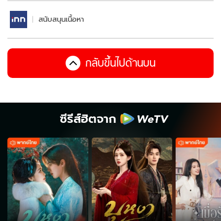
สนับสนุนเนื้อหา
กลับขึ้นไปด้านบน
ซีรีส์ฮิตจาก