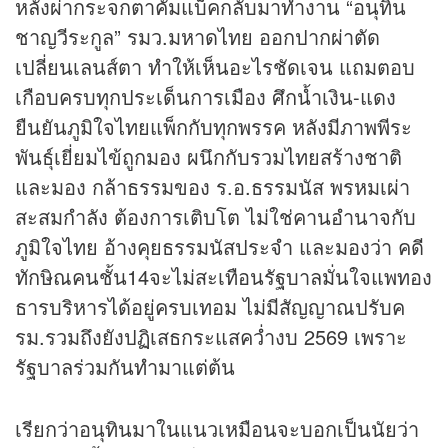
หลังผ่ากระจกตาคัมแบ็คกลับมาทำงาน “อนุทิน
ชาญวีระกูล” รมว.มหาดไทย ออกปากผ่าตัด
เปลี่ยนเลนส์ตา ทำให้เห็นอะไรชัดเจน แถมตอบ
เกือบครบทุกประเด็นการเมือง ศึกน้ำเงิน-แดง
ยืนยันภูมิใจไทยแพ็กกับทุกพรรค หลังมีภาพพีระ
พันธุ์เยี่ยมไข้ถูกมอง ผนึกกับรวมไทยสร้างชาติ
และมอง กล้าธรรมของ ร.อ.ธรรมนัส พรหมเผ่า
สะสมกำลัง ต้องการเติบโต ไม่ใช่คานอำนาจกับ
ภูมิใจไทย อ้างคุยธรรมนัสประจำ และมองว่า คดี
ทักษิณคนชั้น14จะไม่สะเทือนรัฐบาลมั่นใจแพทอง
ธารบริหารได้อยู่ครบเทอม ไม่มีสัญญาณปรับค
รม.รวมถึงยังปฏิเสธกระแสคว่ำงบ 2569 เพราะ
รัฐบาลร่วมกันทำมาแต่ต้น
เรียกว่าอนุทินมาในแนวเหมือนจะบอกเป็นนัยว่า