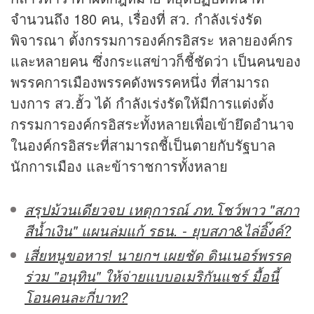
จำนวนถึง 180 คน, เรื่องที่ สว. กำลังเร่งรัด
พิจารณา ตั้งกรรมการองค์กรอิสระ หลายองค์กร
และหลายคน ซึ่งกระแสข่าวก็ชี้ชัดว่า เป็นคนของ
พรรคการเมืองพรรคดังพรรคหนึ่ง ที่สามารถ
บงการ สว.ฮั้ว ได้ กำลังเร่งรัดให้มีการแต่งตั้ง
กรรมการองค์กรอิสระทั้งหลายเพื่อเข้ายึดอำนาจ
ในองค์กรอิสระที่สามารถชี้เป็นตายกับรัฐบาล
นักการเมือง และข้าราชการทั้งหลาย
สรุปม้วนเดียวจบ เหตุการณ์ ภท.โชว์พาว "สภา
สีน้ำเงิน" แผนล่มแก้ รธน. - ยุบสภา&ไล่อิ๊งค์?
เสี่ยหนูขอหาร! นายกฯ เผยชัด ดินเนอร์พรรค
ร่วม "อนุทิน" ให้จ่ายแบบอเมริกันแชร์ มื้อนี้
โอนคนละกี่บาท?