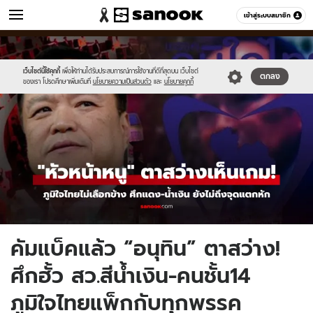
ข่าว
เข้าสู่ระบบสมาชิก
หมวดอื่นๆ
//s.isanook.com/ns/0/ud/1958/9791374/newnew-
Sanook
//s.isanook.com/sr/0/images/logo-
600
60
thumbnail1200x720(5).jpg
new-
sanook.png
เว็บไซต์นี้ใช้คุกกี้
เพื่อให้ท่านได้รับประสบการณ์การใช้งานที่ดีที่สุดบน เว็บไซต์
ตกลง
ของเรา โปรดศึกษาเพิ่มเติมที่
นโยบายความเป็นส่วนตัว
และ
นโยบายคุกกี้
คัมแบ็คแล้ว “อนุทิน” ตาสว่าง!
ศึกฮั้ว สว.สีน้ำเงิน-คนชั้น14
ภูมิใจไทยแพ็กกับทุกพรรค