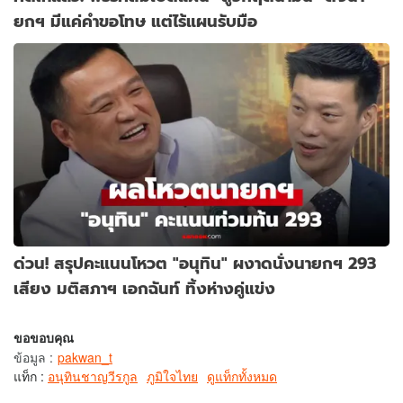
ยกฯ มีแค่คำขอโทษ แต่ไร้แผนรับมือ
ด่วน! สรุปคะแนนโหวต "อนุทิน" ผงาดนั่งนายกฯ 293
เสียง มติสภาฯ เอกฉันท์ ทิ้งห่างคู่แข่ง
ขอขอบคุณ
ข้อมูล
:
pakwan_t
แท็ก :
อนุทินชาญวีรกูล
ภูมิใจไทย
ดูแท็กทั้งหมด