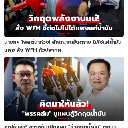
นายกฯ โพสต์น่าห่วง! สัญญาณอันตราย ไม่ใช่แค่น้ำมัน
แพง สั่ง WFH ทั่วประเทศ
คิดให้แล้ว! พรรคส้มเปิดแผน "สู้วิกฤตน้ำมัน" ติงนา