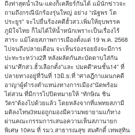
ถึงท่าสุดน้ำเงิน-แดงก็เคลียร์กันได้ แม้นัก
ข่าว
จะ
ถามถึงกรณีนักร้องรุ่นใหญ่ อย่าง “ณัฐพร โต
ประยูร” จะไปยื่นร้องคดีฮั้วสว.เพิ่มให้ยุบพรรค
ภูมิใจไทย ก็ไม่ได้ให้น้ำหนักเพราะเป็นเรื่องไร้
สาระ แม้โดยสภาพการเมืองตั้งแต่ 19 พ.ค. 2568
ไปจนถึงปลายเดือน จะเห็นร่องรอยยังจะมีการ
ปะทะระหว่าง2สี หลังผลัดกันสะบัดดาบใส่กัน
ผ่าน“ศึกสว.ฮั้วเลือกตั้ง”และ ปมคดี“คนชั้น14” ที่
ปลายทางอยู่ที่วันที่ 13มิ.ย.ที่ “ศาลฎีกาแผนกคดี
อาญาผู้ดำรงตำแหน่งทางการเมือง”นัดพร้อม
ไต่สวน ที่มีการไปปิดหมายให้ “ทักษิณ ชิน
วัตร”ต้องไปด้วยแล้ว โดยหลังจากที่แพทยสภามี
มติลงโทษ3หมอถูกมองมีความพยายามแก้ทาง
ผ่านคณะกรรมการเสนอความเห็นสภานายก
พิเศษ 10คน ที่ รมว.สาธารณสุข สมศักดิ์ เทพสุทิน