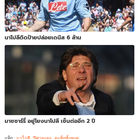
นาโปลีติดป้ายปล่อยเดนิส 6 ล้าน
มาซซาร์รี่ อยู่โยงนาโปลี เซ็นต่ออีก 2 ปี
แท็ก :
นาโปลี
ปีศาจแดง
ดูแท็กทั้งหมด