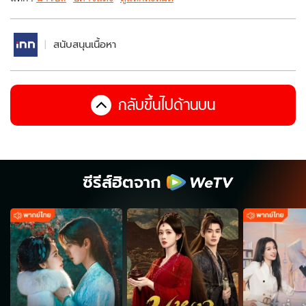
สนับสนุนเนื้อหา
กลับขึ้นไปด้านบน
ซีรีส์ฮิตจาก