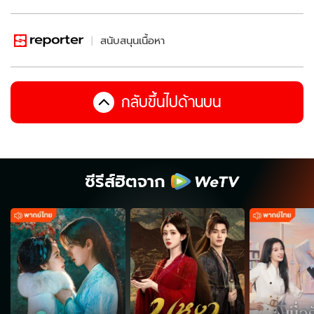
สนับสนุนเนื้อหา
กลับขึ้นไปด้านบน
ซีรีส์ฮิตจาก