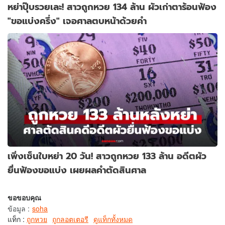
หย่าปุ๊บรวยเละ! สาวถูกหวย 134 ล้าน ผัวเก่าตาร้อนฟ้อง
"ขอแบ่งครึ่ง" เจอศาลตบหน้าด้วยคำ
เพิ่งเซ็นใบหย่า 20 วัน! สาวถูกหวย 133 ล้าน อดีตผัว
ยื่นฟ้องขอแบ่ง เผยผลคำตัดสินศาล
ขอขอบคุณ
ข้อมูล
:
soha
แท็ก :
ถูกหวย
ถูกลอตเตอรี
ดูแท็กทั้งหมด