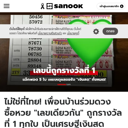
ข่าว
เข้าสู่ระบบสมาชิก
หมวดอื่นๆ
//s.isanook.com/ns/0/ud/1958/9790058/newnew-
Sanook
//s.isanook.com/sr/0/images/logo-
600
60
thumbnail1200x720(5).jpg
new-
sanook.png
เว็บไซต์นี้ใช้คุกกี้
เพื่อให้ท่านได้รับประสบการณ์การใช้งานที่ดีที่สุดบน เว็บไซต์
ตกลง
ของเรา โปรดศึกษาเพิ่มเติมที่
นโยบายความเป็นส่วนตัว
และ
นโยบายคุกกี้
ไม่ใช่ที่ไทย! เพื่อนบ้านร่วมดวง
ซื้อหวย "เลขเดียวกัน" ถูกรางวัล
ที่ 1 ทุกใบ เป็นเศรษฐีเงินสด