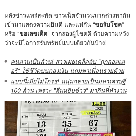
หลัง
ข่าว
แพร่สะพัด ชาวเน็ตจำนวนมากต่างพากัน
เข้ามาแสดงความยินดี และแห่กัน “
ขอรับโชค
”
หรือ “
ขอเลขเด็ด
” จากสองผู้โชคดี ด้วยความหวัง
ว่าจะมีโอกาสรับทรัพย์แบบเดียวกันบ้าง!
คนตามเป็นล้าน! สาวเผยเคล็ดลับ "ถูกลอตเต
อรี" ใช้ชีวิตบนกองเงิน แถมพาเพื่อนรวยด้วย
แบบนี้เมียไม่โกรธ! หนุ่มกลายเป็นมหาเศรษฐี
100 ล้าน เพราะ "ลืมหยิบข้าว" มากินที่ทำงาน