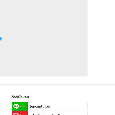
 WeTV
ติดต่อโฆษณา
tencentthbd
sales@tencent.co.th
รา
ร้องเรียนเนื้อหาไม่เหมาะสม
แนะนำติชม แจ้งปัญหาการใช้งาน
ติดต่อโฆษณา
tencentthbd
Add