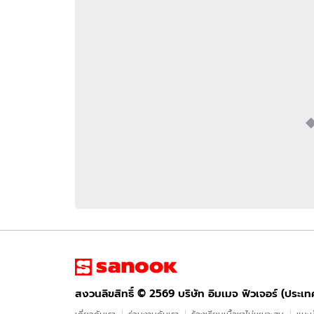
อัปเดตจีน
เช็กข่าวชัวร์
ติดตามสนุกโซเชี
ดาวน์โหลดสนุกแอปฟรี
สงวนลิขสิทธิ์ ©
2569
บริษัท อิมเมจ ฟิวเจอร์ (ประเทศไทย) จำกัด
สงวนลิขสิทธิ์ ©
2569
บริษัท อิมเมจ ฟิวเจอร์ (ประเ