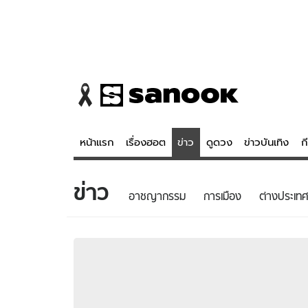
หน้าแรก
เรื่องฮอต
ข่าว
ดูดวง
ข่าวบันเทิง
ก
ข่าว
ข่าว
ดูดวง - 
อาชญากรรม
การเมือง
ต่างประเทศ
เรื่องฮอต
ดูดวง
ข่าว
หวยไทย
ข่าวบันเทิง
สถิติหวยไท
ข่าวกีฬา
หวยลาว
ข่าวเศรษฐกิจ