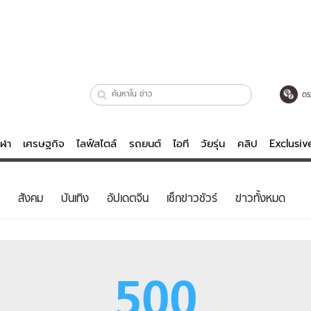
ตร
ีฬา
เศรษฐกิจ
ไลฟ์สไตล์
รถยนต์
ไอที
วัยรุ่น
คลิป
Exclusi
ตรวจหวย
ไลฟ์สไตล์
บันเทิงค
สังคม
บันเทิง
อัปเดตจีน
เช็กข่าวชัวร์
ข่าวทั้งหมด
ผู้หญิง
หนัง-ละคร
ผู้ชาย
เพลง
ย
วัยรุ่น
เกมส์
500
ไอที
คลิป
รถยนต์
พอดแคสต์