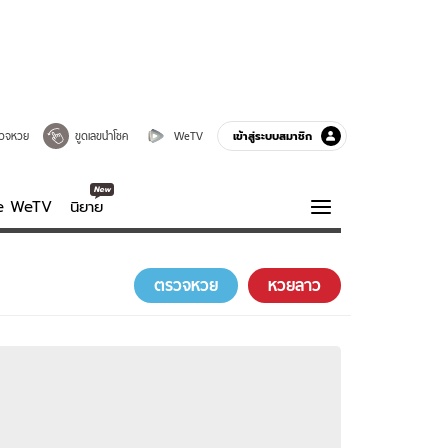
เข้าสู่ระบบสมาชิก
วจหวย
ขูดเลขนำโชค
WeTV
ve WeTV
นิยาย
รบรส
ความรู้รอบตัว
ตรวจหวย
หวยลาว
ฮาวทู
กูรู-รอบรู้