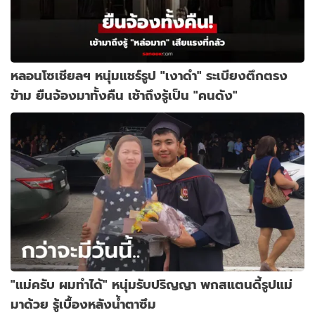
หลอนโซเชียลฯ หนุ่มแชร์รูป "เงาดำ" ระเบียงตึกตรง
ข้าม ยืนจ้องมาทั้งคืน เช้าถึงรู้เป็น "คนดัง"
"แม่ครับ ผมทำได้" หนุ่มรับปริญญา พกสแตนดี้รูปแม่
มาด้วย รู้เบื้องหลังน้ำตาซึม