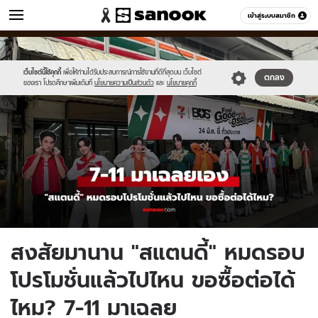
ข่าว
เข้าสู่ระบบสมาชิก
หมวดอื่นๆ
//s.isanook.com/ns/0/ud/1957/9788726/new-
Sanook
//s.isanook.com/sr/0/images/logo-
600
60
thumbnail1200x720(5)
new-
(2).jpg
sanook.png
เว็บไซต์นี้ใช้คุกกี้
เพื่อให้ท่านได้รับประสบการณ์การใช้งานที่ดีที่สุดบน เว็บไซต์
ตกลง
ของเรา โปรดศึกษาเพิ่มเติมที่
นโยบายความเป็นส่วนตัว
และ
นโยบายคุกกี้
สงสัยมานาน "สแตนดี้" หมดรอบ
โปรโมชั่นแล้วไปไหน ขอซื้อต่อได้
ไหม? 7-11 มาเฉลย