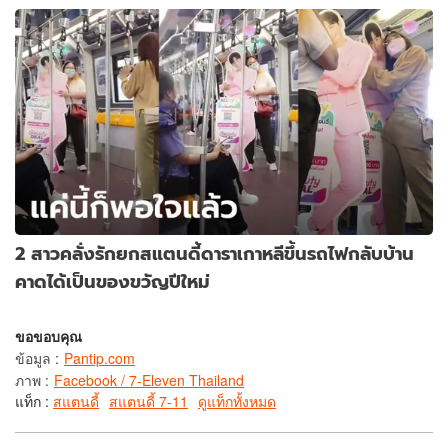
2 สาวคลั่งรักยกสแตนดี้ดาราเกาหลีขึ้นรถไฟกลับบ้าน
คาดได้เป็นของขวัญปีใหม่
ขอขอบคุณ
ข้อมูล
:
Pantip.com
ภาพ
:
Facebook / 7-Eleven Thailand
แท็ก :
สแตนดี้
สแตนดี้ 7-11
ดูแท็กทั้งหมด