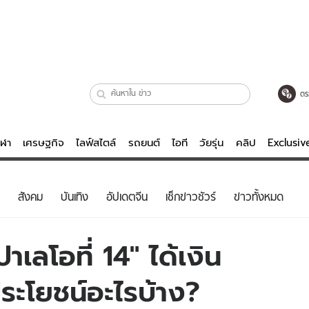
ตร
ีฬา
เศรษฐกิจ
ไลฟ์สไตล์
รถยนต์
ไอที
วัยรุ่น
คลิป
Exclusi
ตรวจหวย
ไลฟ์สไตล์
บันเทิงค
สังคม
บันเทิง
อัปเดตจีน
เช็กข่าวชัวร์
ข่าวทั้งหมด
ผู้หญิง
หนัง-ละคร
ผู้ชาย
เพลง
เลโอที่ 14" ได้เงิน
ย
วัยรุ่น
เกมส์
ิประโยชน์อะไรบ้าง?
ไอที
คลิป
รถยนต์
พอดแคสต์