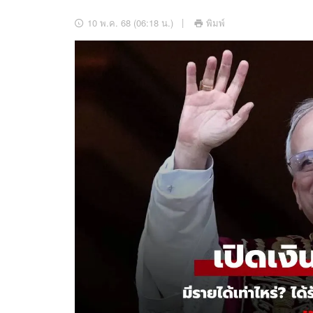
อัปเดตจีน
10 พ.ค. 68 (06:18 น.)
พิมพ์
เช็กข่าวชัวร์
ติดตามสนุกโซเชี
ดาวน์โหลดสนุกแอปฟรี
สงวนลิขสิทธิ์ ©
2569
บริษัท อิมเมจ ฟิวเจอร์ (ประเทศไทย) จำกัด