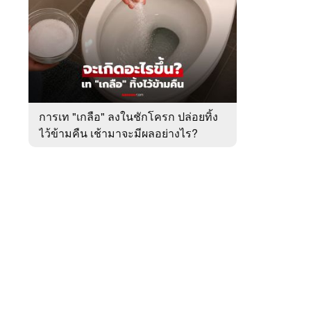
สัปดาห์
ของ
หมวด
ต่าง
 WeTV
ประเทศ
การเท "เกลือ" ลงในชักโครก ปล่อยทิ้ง
ไว้ข้ามคืน เช้ามาจะมีผลอย่างไร?
ติดต่อโฆษณา
tencentthbd
sales@tencent.co.th
รา
ร้องเรียนเนื้อหาไม่เหมาะสม
แนะนำติชม แจ้งปัญหาการใช้งาน