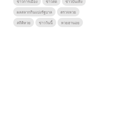
ข่าวการเมือง
ข่าวสด
ข่าวบันเทิง
ผลสลากกินแบ่งรัฐบาล
ตรวจหวย
สถิติหวย
ข่าววันนี้
หวยฮานอย