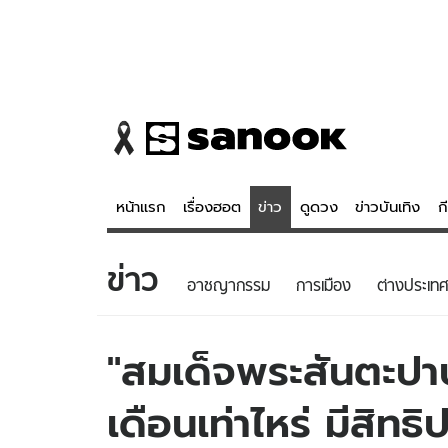
หน้าแรก
เรื่องฮอต
ข่าว
ดูดวง
ข่าวบันเทิง
ก
ข่าว
ข่าว
ดูดวง - 
อาชญากรรม
การเมือง
ต่างประเทศ
เรื่องฮอต
ดูดวง
ข่าว
หวยไทย
"สมเด็จพระสันตะปาปา
ข่าวบันเทิง
สถิติหวยไท
เดือนเท่าไหร่ มีสิทธ
ข่าวกีฬา
หวยลาว
ข่าวเศรษฐกิจ