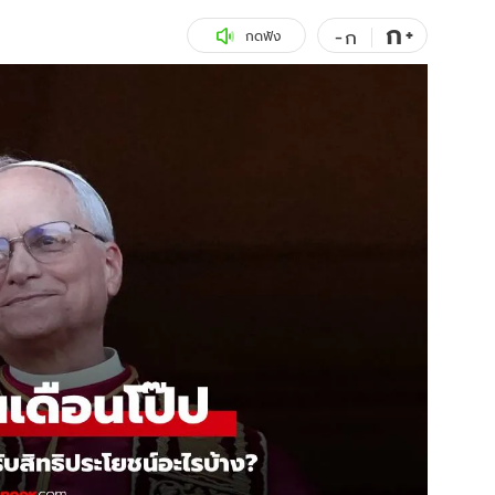
ก
สุขภาพ
+
ดูทีวี
-
ก
กดฟัง
เที่ยว-กิน
WeTV
Tasteful Thailand
Exclusive
Sanook Choice
นิยาย
ยลได้ที่
ร่วมงานกับเ