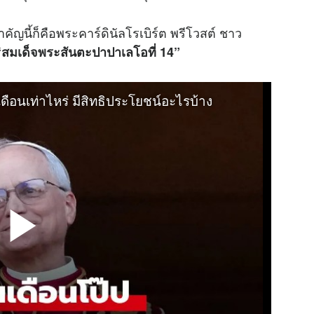
ำคัญนี้ก็คือพระคาร์ดินัลโรเบิร์ต พรีโวสต์ ชาว
“สมเด็จพระสันตะปาปาเลโอที่ 14”