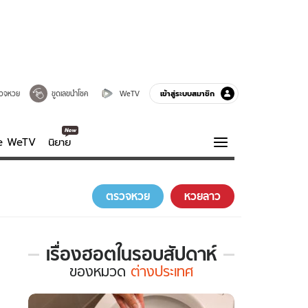
เข้าสู่ระบบสมาชิก
วจหวย
ขูดเลขนำโชค
WeTV
ve WeTV
นิยาย
รบรส
ความรู้รอบตัว
ตรวจหวย
หวยลาว
ฮาวทู
กูรู-รอบรู้
เรื่องฮอตในรอบสัปดาห์
เรื่อง
ของ
หมวด
ต่างประเทศ
ฮอต
ใน
รอบ