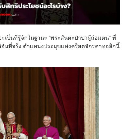
เป็นที่รู้จักในฐานะ “พระสันตะปาปาผู้ถ่อมตน” ที่
 แต่อันที่จริง ตำแหน่งประมุขแห่งคริสตจักรคาทอลิกนี้