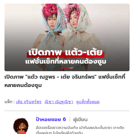
เปิดภาพ "แต้ว ณฐพร - เต้ย จรินทร์พร" แฟชั่นเซ็ทที่
หลายคนต้องซูม
แท็ก :
เต้ย จรินทร์พร
ณิชา ณัฏฐณิชา
ดูแท็กทั้งหมด
ป้าหอยซอย 6
ผู้เขียน
อัปเดตเรื่องราวความบันเทิง เม้าท์มอยประเด็นดารา เกาะติด
เรื่องแซ่บๆ ในโซเชียลไปด้วยกัน