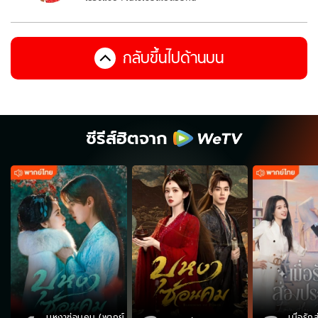
กลับขึ้นไปด้านบน
ซีรีส์ฮิตจาก
บุหงาซ่อนคม (พากย์
เมื่อรั