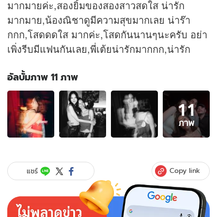
มากมายค่ะ,สองยิ้มของสองสาวสดใส น่ารัก
มากมาย,น้องณิชาดูมีความสุขมากเลย น่าร๊า
กกก,โสดดดใส มากค่ะ,โสดกันนานๆนะครับ อย่า
เพิ่งรีบมีแฟนกันเลย,พี่​เต้ยน่ารัก​มาก​กก,น่ารัก
อัลบั้มภาพ 11 ภาพ
อัลบั้ม
11
ภาพ
11
ภาพ
ภาพ
ของ
โมเมนต์
"เต้ย
จริ
Copy link
แชร์
นทร์
พร"
มา
เซอร์ไพรส์