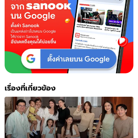
"ณิชา"
เป็น
พี่
สาว
ที่
แสน
อบ
อุ่น
จริงๆ
เรื่องที่เกี่ยวข้อง