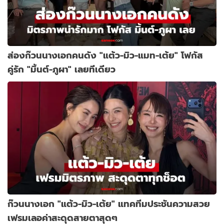
ส่องก๊วนนางเอกคนดัง "แต้ว-มิว-แมท-เต้ย" โฟกัส
คู่รัก "มิ้นต์-ภูผา" เลยทีเดียว
ก๊วนนางเอก "แต้ว-มิว-เต้ย" แทคทีมประชันความสวย
เฟรมเลอค่าสะดุดสายตาสุดๆ