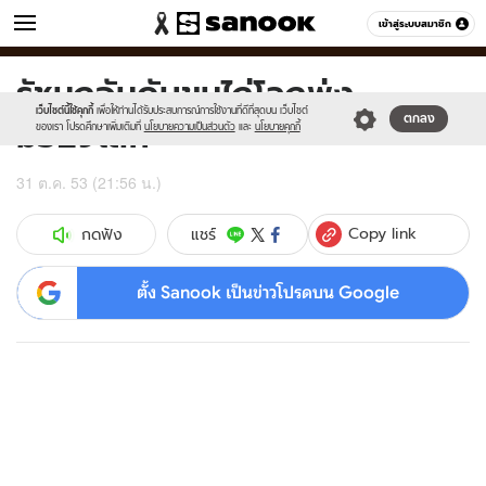
ข่าว
เข้าสู่ระบบสมาชิก
หมวดอื่นๆ
รัชนกอันดับขนไก่โลกพุ่ง
Sanook
//s.isanook.com/sr/0/images/logo-
600
60
new-
เว็บไซต์นี้ใช้คุกกี้
เพื่อให้ท่านได้รับประสบการณ์การใช้งานที่ดีที่สุดบน เว็บไซต์
มือ29โลก
ตกลง
sanook.png
ของเรา โปรดศึกษาเพิ่มเติมที่
นโยบายความเป็นส่วนตัว
และ
นโยบายคุกกี้
31 ต.ค. 53 (21:56 น.)
Copy link
แชร์
กดฟัง
ตั้ง Sanook เป็นข่าวโปรดบน Google