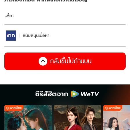
แท็ก :
สนับสนุนเนื้อหา
กลับขึ้นไปด้านบน
ซีรีส์ฮิตจาก