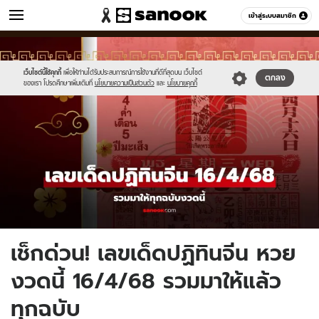
ข่าว
เข้าสู่ระบบสมาชิก
หมวดอื่นๆ
//s.isanook.com/ns/0/ud/1955/9777566/857372.jpg
Sanook
//s.isanook.com/sr/0/images/logo-
600
60
new-
sanook.png
เว็บไซต์นี้ใช้คุกกี้
เพื่อให้ท่านได้รับประสบการณ์การใช้งานที่ดีที่สุดบน เว็บไซต์
ตกลง
ของเรา โปรดศึกษาเพิ่มเติมที่
นโยบายความเป็นส่วนตัว
และ
นโยบายคุกกี้
เช็กด่วน! เลขเด็ดปฏิทินจีน หวย
งวดนี้ 16/4/68 รวมมาให้แล้ว
ทุกฉบับ