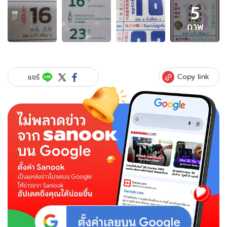
5
ภาพ
5
ภาพ
ภาพ
ของ
เช็
กด่
วน!
Copy link
แชร์
เลข
เด็ด
ปฏิทิน
จีน
หวย
งวด
นี้
16/4/68
รวม
มา
ให้
แล้ว
ทุก
ฉบับ