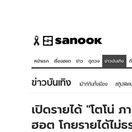
หน้าแรก
เรื่องฮอต
ข่าว
ดูดวง
ข่าวบันเทิง
ก
ข่าวบันเทิง
ข่าว
ดูดวง - 
เม้าท์กันทั้งเมือง
สกู๊ปพิเศ
เรื่องฮอต
ดูดวง
ข่าว
หวยไทย
เปิดรายได้ "โตโน่ ภาค
ข่าวบันเทิง
สถิติหวยไท
ฮอต โกยรายได้ไม่ธ
ข่าวกีฬา
หวยลาว
ข่าวเศรษฐกิจ