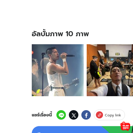
อัลบั้มภาพ 10 ภาพ
อัลบั้ม
ภาพ
10
ภาพ
ของ
เปิด
ราย
ได้
"โต
โน่
ภาคิ
น"
แชร์เรื่องนี้
Copy link
นาที
นี้