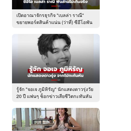
เปิดอาณาจักรธุรกิจ "เบลล่า ราณี"
ขยายพอร์ตสินค้าแน่น (ว่าที่) ซีอีโอพัน
ล้านเคียงข้าง "วิล ชวิณ"
รู้จัก "จอเจ ภูมิหิรัญ" นักแสดงดาวรุ่งวัย
20 ปี แฟนๆ ช็อกข่าวเสียชีวิตกะทันหัน