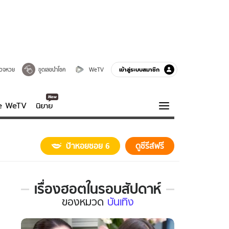
เข้าสู่ระบบสมาชิก
วจหวย
ขูดเลขนำโชค
WeTV
ve WeTV
นิยาย
รบรส
ความรู้รอบตัว
ป้าหอยซอย 6
ดูซีรีส์ฟรี
ฮาวทู
กูรู-รอบรู้
เรื่องฮอตในรอบสัปดาห์
เรื่อง
ของ
หมวด
บันเทิง
ฮอต
ใน
รอบ