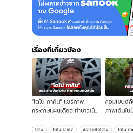
ยิ่ง
ฉาว
ยิ่ง
ฮอต
โกย
ราย
ได้
ไม่
เรื่องที่เกี่ยวข้อง
ธรรมดา!
"โตโน่ ภาคิน" แชร์ภาพ
คอมเมนต์กัน
กระดาษแผ่นเดียว ทำชาวเน็ต
ภาพเดินในป่
คอมเมนต์สนั่น
อช็อตฟีล
โตโน่
โตโน่ รายได้
เปิดรายได้โตโน่
โตโน่ ภา