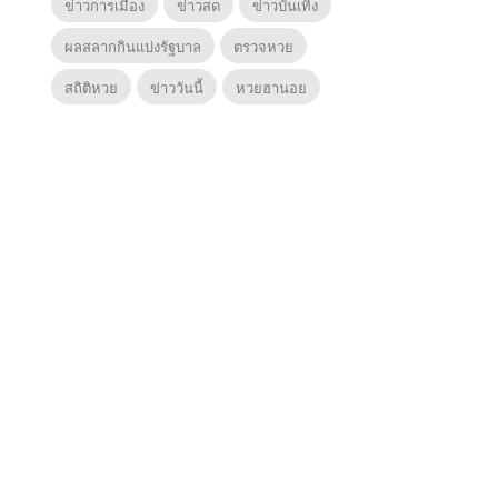
ข่าวการเมือง
ข่าวสด
ข่าวบันเทิง
ผลสลากกินแบ่งรัฐบาล
ตรวจหวย
สถิติหวย
ข่าววันนี้
หวยฮานอย