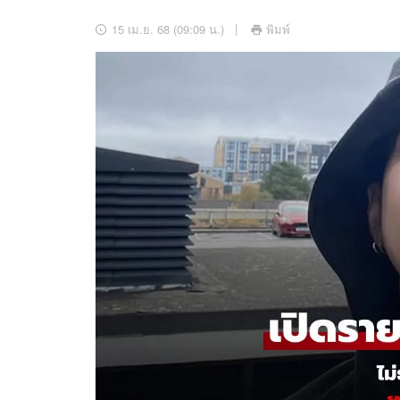
อัปเดตจีน
15 เม.ย. 68 (09:09 น.)
พิมพ์
เช็กข่าวชัวร์
ติดตามสนุกโซเชี
ดาวน์โหลดสนุกแอปฟรี
สงวนลิขสิทธิ์ ©
2569
บริษัท อิมเมจ ฟิวเจอร์ (ประเทศไทย) จำกัด