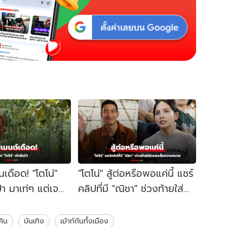
เดือด! "โตโน่"
"โตโน่" สู้ต่อหรือพอแค่นี้ แชร์
า มาเท่ๆ แต่เจ
คลิปที่มี "ณิชา" ช่วงท้ายใส่
เพลงสื่อความหมาย
คิน
บันเทิง
เม้าท์กันทั้งเมือง