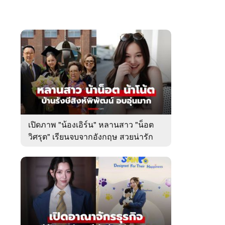
เปิดภาพ "น้องเอิร์น" หลานสาว "น็อต
วิศรุต" เรียนจบจากอังกฤษ สวยน่ารัก
มาก