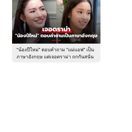
สัปดาห์
ของ
หมวด
บันเทิง
 WeTV
"น้องปีใหม่" ตอบคำถาม "แม่แอฟ" เป็น
ภาษาอังกฤษ แต่เจอดราม่า ถกกันสนั่น
ติดต่อโฆษณา
tencentthbd
sales@tencent.co.th
รา
ร้องเรียนเนื้อหาไม่เหมาะสม
แนะนำติชม แจ้งปัญหาการใช้งาน