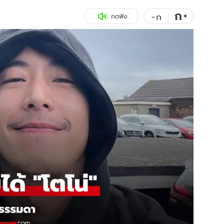
ก
สุขภาพ
+
ดูทีวี
-
ก
กดฟัง
เที่ยว-กิน
WeTV
Tasteful Thailand
Exclusive
Sanook Choice
นิยาย
ยลได้ที่
ร่วมงานกับเ