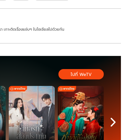
า เกาะติดเรื่องแซ่บๆ ในโซเชียลไปด้วยกัน
ไปที่ WeTV