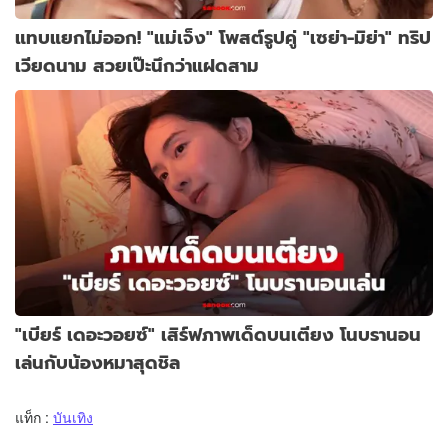
แทบแยกไม่ออก! "แม่เจ็ง" โพสต์รูปคู่ "เซย่า-มิย่า" ทริป
เวียดนาม สวยเป๊ะนึกว่าแฝดสาม
"เบียร์ เดอะวอยซ์" เสิร์ฟภาพเด็ดบนเตียง โนบรานอน
เล่นกับน้องหมาสุดชิล
แท็ก :
บันเทิง