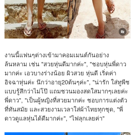
งานนี้แฟนๆต่างเข้ามาคอมเมนต์กันอย่าง
ล้นหลาม เช่น "สวยหุ่นดีมากค่ะ", "ชอบหุ่นพี่ดาว
มากค่ะ เอวบางร่างน้อย ผิวสวย หุ่นดี เริ่ดค่า
อิจฉาหุ่นค่ะ นึกว่าอายุ20ต้นๆค่ะ", "น่ารัก ใส่ทูพีช
แบบรู้สึกว่าไม่โป๊ แถมชวนมองสดใสมากๆเลยค่ะ
พี่ดาว", "เป็นผู้หญิงที่สวยมากค่ะ ชอบการแต่งตัว
ที่ทันสมัย และสวยงามเวลาใส่ผ้าไทยทุกชุด, "พี่
ดาวดูแลหุ่นได้ดีมากค่ะ", "ไฟลุกเลยค่า"