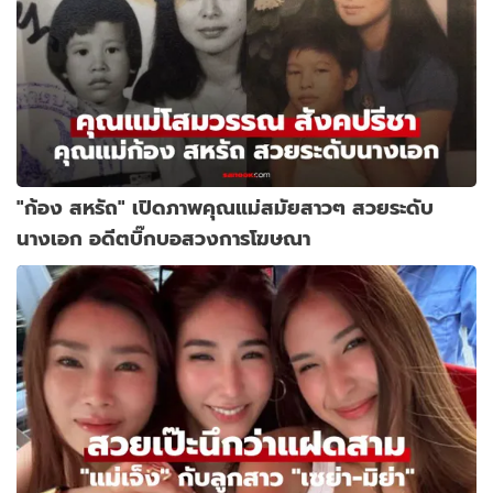
"ก้อง สหรัถ" เปิดภาพคุณแม่สมัยสาวๆ สวยระดับ
นางเอก อดีตบิ๊กบอสวงการโฆษณา