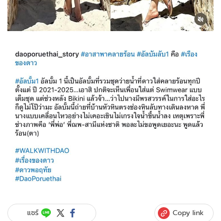
Copy link
แชร์