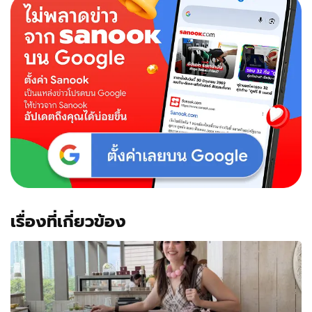
สาว
ทายาท
หมื่น
ล้าน
ทำงาน
เก็บ
เงิน
ซื้อ
รองเท้า
แตะ
เรื่องที่เกี่ยวข้อง