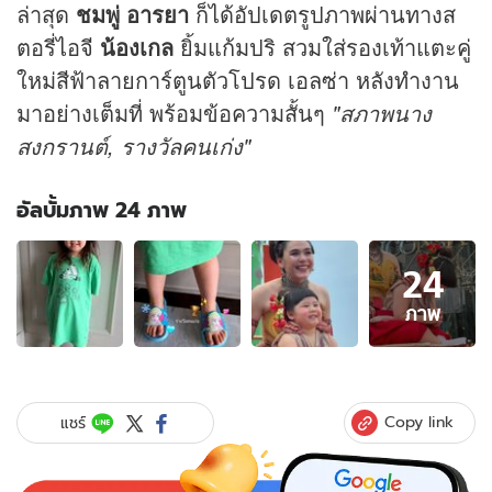
ล่าสุด
ชมพู่ อารยา
ก็ได้อัปเดตรูปภาพผ่านทางส
ตอรี่ไอจี
น้องเกล
ยิ้มแก้มปริ สวมใส่รองเท้าแตะคู่
ใหม่สีฟ้าลายการ์ตูนตัวโปรด เอลซ่า หลังทำงาน
มาอย่างเต็มที่ พร้อมข้อความสั้นๆ
"สภาพนาง
สงกรานต์, รางวัลคนเก่ง"
อัลบั้มภาพ 24 ภาพ
อัลบั้ม
24
ภาพ
24
ภาพ
ภาพ
ของ
"น้อง
เกล"
ยิ้ม
Copy link
แชร์
แก้ม
ปริ
ดารา