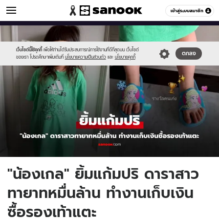
ข่าวบันเทิง
เข้าสู่ระบบสมาชิก
หมวดอื่นๆ
//s.isanook.com/ns/0/ud/1955/9777014/gale.jpg
Sanook
//s.isanook.com/sr/0/images/logo-
600
60
new-
sanook.png
เว็บไซต์นี้ใช้คุกกี้
เพื่อให้ท่านได้รับประสบการณ์การใช้งานที่ดีที่สุดบน เว็บไซต์
ตกลง
ของเรา โปรดศึกษาเพิ่มเติมที่
นโยบายความเป็นส่วนตัว
และ
นโยบายคุกกี้
"น้องเกล" ยิ้มแก้มปริ ดาราสาว
ทายาทหมื่นล้าน ทำงานเก็บเงิน
ซื้อรองเท้าแตะ