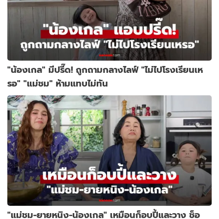
"น้องเกล" มีปรี๊ด! ถูกถามกลางไลฟ์ "ไม่ไปโรงเรียนเห
รอ" "แม่ชม" ห้ามแทบไม่ทัน
"แม่ชม-ยายหนิง-น้องเกล" เหมือนก็อบปี้และวาง ช็อ