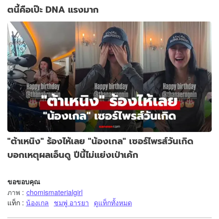
ตนี้คือเป๊ะ DNA แรงมาก
"ต้าเหนิง" ร้องไห้เลย "น้องเกล" เซอร์ไพรส์วันเกิด
บอกเหตุผลเอ็นดู ปีนี้ไม่แย่งเป่าเค้ก
ขอขอบคุณ
ภาพ
:
chomismaterialgirl
แท็ก :
น้องเกล
ชมพู่ อารยา
ดูแท็กทั้งหมด