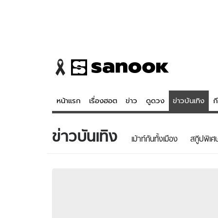
หน้าแรก
เรื่องฮอต
ข่าว
ดูดวง
ข่าวบันเทิง
ก
ข่าวบันเทิง
ข่าว
ดูดวง - 
เม้าท์กันทั้งเมือง
สกู๊ปพิเศ
เรื่องฮอต
ดูดวง
ข่าว
หวยไทย
ข่าวบันเทิง
สถิติหวยไท
ข่าวกีฬา
หวยลาว
ข่าวเศรษฐกิจ