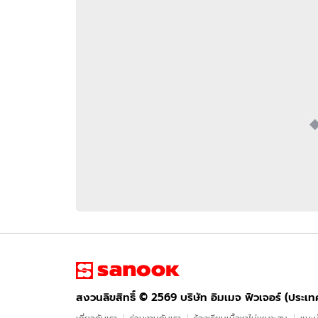
อัปเดตจีน
เช็กข่าวชัวร์
ติดตามสนุกโซเชี
ดาวน์โหลดสนุกแอปฟรี
สงวนลิขสิทธิ์ ©
2569
บริษัท อิมเมจ ฟิวเจอร์ (ประเทศไทย) จำกัด
สงวนลิขสิทธิ์ ©
2569
บริษัท อิมเมจ ฟิวเจอร์ (ประเ