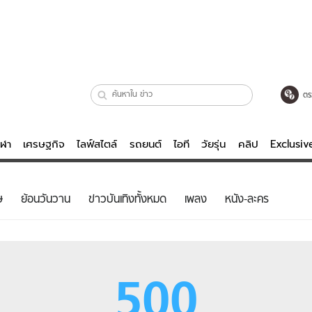
ตร
ีฬา
เศรษฐกิจ
ไลฟ์สไตล์
รถยนต์
ไอที
วัยรุ่น
คลิป
Exclusi
ตรวจหวย
ไลฟ์สไตล์
บันเทิงค
ษ
ย้อนวันวาน
ข่าวบันเทิงทั้งหมด
เพลง
หนัง-ละคร
ผู้หญิง
หนัง-ละคร
ผู้ชาย
เพลง
ย
วัยรุ่น
เกมส์
500
ไอที
คลิป
รถยนต์
พอดแคสต์