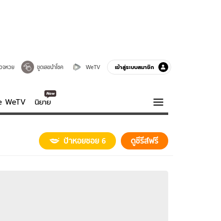
เข้าสู่ระบบสมาชิก
วจหวย
ขูดเลขนำโชค
WeTV
ve WeTV
นิยาย
รบรส
ความรู้รอบตัว
ป้าหอยซอย 6
ดูซีรีส์ฟรี
ฮาวทู
กูรู-รอบรู้