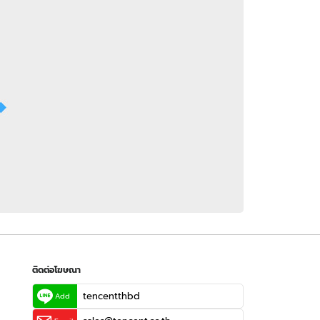
 WeTV
ติดต่อโฆษณา
tencentthbd
sales@tencent.co.th
รา
ร้องเรียนเนื้อหาไม่เหมาะสม
แนะนำติชม แจ้งปัญหาการใช้งาน
ติดต่อโฆษณา
tencentthbd
Add