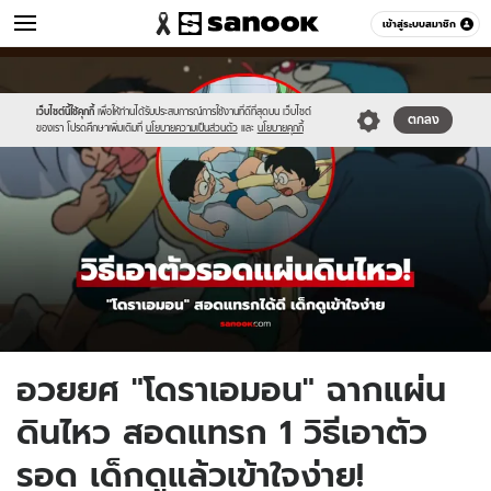
ข่าว
เข้าสู่ระบบสมาชิก
หมวดอื่นๆ
//s.isanook.com/ns/0/ud/1954/9771738/newnew-
Sanook
//s.isanook.com/sr/0/images/logo-
600
60
thumbnail1200x720(5).jpg
new-
sanook.png
เว็บไซต์นี้ใช้คุกกี้
เพื่อให้ท่านได้รับประสบการณ์การใช้งานที่ดีที่สุดบน เว็บไซต์
ตกลง
ของเรา โปรดศึกษาเพิ่มเติมที่
นโยบายความเป็นส่วนตัว
และ
นโยบายคุกกี้
อวยยศ "โดราเอมอน" ฉากแผ่น
ดินไหว สอดแทรก 1 วิธีเอาตัว
รอด เด็กดูแล้วเข้าใจง่าย!