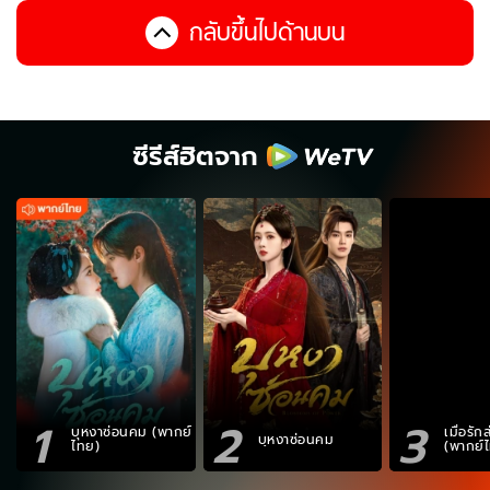
กลับขึ้นไปด้านบน
ซีรีส์ฮิตจาก
1
2
3
บุหงาซ่อนคม (พากย์
เมื่อรั
บุหงาซ่อนคม
ไทย)
(พากย์