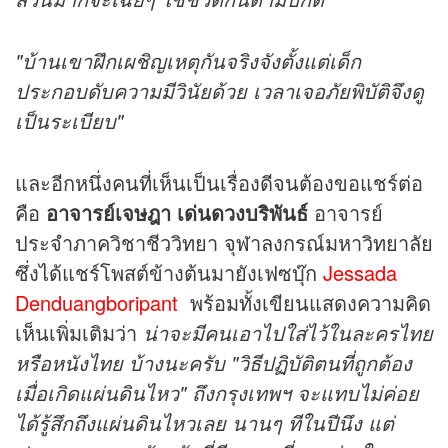
"บ้านเขาฝึกเผชิญเหตุกันจริงจังตั้งแต่เด็ก
ประกอบดับความมีวินัยด้วย เวลาเจอภัยพิบัติจึงดู
เป็นระเบียบ"
และอีกหนึ่งคนที่เห็นเป็นเรื่องดีจนต้องขอแชร์ต่อ
คือ
อาจารย์เจษฎา เด่นดวงบริพันธ์
อาจารย์
ประจำภาควิชาชีววิทยา จุฬาลงกรณ์มหาวิทยาลัย
ซึ่งได้แชร์โพสต์ข้างต้นมายังเฟซบุ๊ก
Jessada
Denduangboripant
พร้อมทั้งเขียนแสดงความคิด
เห็นเพิ่มเติมว่า
น่าจะมีคนเอาไปใส่ไว้ในละครไทย
หรือหนังไทย บ้างนะครับ "วิธีปฏิบัติตนที่ถูกต้อง
เมื่อเกิดแผ่นดินไหว" ถึงกรุงเทพฯ จะแทบไม่ค่อย
ได้รู้สึกถึงแผ่นดินไหวเลย นานๆ ทีในปีนึง แต่