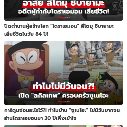
ปิดตำนานผู้สร้างโลก "โดราเอมอน" สึโตมุ ชิบายามะ
เสียชีวิตในวัย 84 ปี!
การ์ตูนซ่อนอะไรไว้?! ทำไมบ้าน "ซูเนโอะ" ไม่มีวันยากจน
อ่านโดราเอมอนมา 30 ปีเพิ่งเข้าใจ