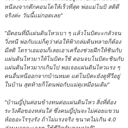
หนีลงจากตึกคอนโดให้เร็วที่สุด พ่อแม่โนบิ สติดี
จริงค่ะ วันนี้แม่กอดเลย"
"มีตอนที่มีแผ่นดินไหวเบา ๆ แล้วโนบิตะะกลัวจน
วิ่งหนี พ่อกับแม่ก็ดุว่าต่อให้ฟ้าถล่มดินทลายก็ต้อง
มีสติ โดราเอมอนก็เลยเอาเครื่องช่วยฝึกให้ชินกับ
แผ่นดินไหวมาให้โนบิตะใช้ ตอนจบโนบิตะชินกับ
แผ่นดินไหวมากเกินไป พอเจอแผ่นดินไหวแรง ๆ
คนอื่นหนีออกจากบ้านหมด แต่โนบิตะยังดู
ทีวี
อยู่
ในบ้าน สุดท้ายก็โดนพ่อกับแม่ดุเหมือนเดิม"
"บ้านญี่ปุ่นค่อนข้างทนต่อแผ่นดินไหว สิ่งที่ต้อง
ระวังคือของหล่นใส่ ซึ่งคนญี่ปุ่นจะไม่ค่อยแขวน
ห้อยอะไรรุงรัง ถ้าไม่แรงจริง ขนาดไม่เกิน 4.0
ส่วนมากจะเฉยๆ ใช้ชีวิตกันตามปกติ"