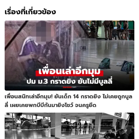
เรื่องที่เกี่ยวข้อง
เพื่อนสนิทเล่าอีกมุม! ยันเด็ก 14 กราดยิง ไม่เคยถูกบูล
ลี่ เผยเคยพกบีบีกันมายิงโชว์ จนครูยึด