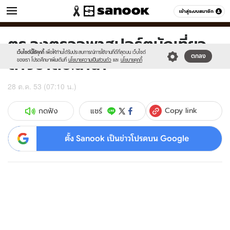
ข่าว
เข้าสู่ระบบสมาชิก
หมวดอื่นๆ
ตร.ลงตรวจพาสปอร์ตนักเที่ยว
Sanook
//s.isanook.com/sr/0/images/logo-
600
60
new-
เว็บไซต์นี้ใช้คุกกี้
เพื่อให้ท่านได้รับประสบการณ์การใช้งานที่ดีที่สุดบน เว็บไซต์
ต่างชาติซ.นานา
ตกลง
sanook.png
ของเรา โปรดศึกษาเพิ่มเติมที่
นโยบายความเป็นส่วนตัว
และ
นโยบายคุกกี้
28 ต.ค. 53 (07:10 น.)
Copy link
แชร์
กดฟัง
ตั้ง Sanook เป็นข่าวโปรดบน Google