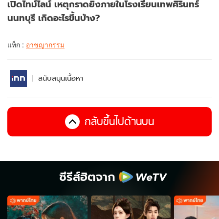
เปิดไทม์ไลน์ เหตุกราดยิงภายในโรงเรียนเทพศิรินทร์
นนทบุรี เกิดอะไรขึ้นบ้าง?
แท็ก :
อาชญากรรม
สนับสนุนเนื้อหา
กลับขึ้นไปด้านบน
ซีรีส์ฮิตจาก