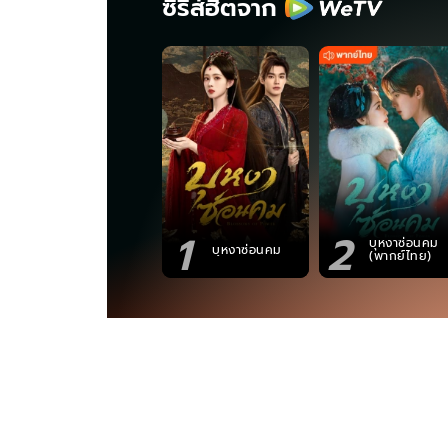
ซีรีส์ฮิตจาก
1
2
บุหงาซ่อนคม
บุหงาซ่อนคม
(พากย์ไทย)