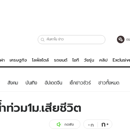
ตร
ีฬา
เศรษฐกิจ
ไลฟ์สไตล์
รถยนต์
ไอที
วัยรุ่น
คลิป
Exclusi
ตรวจหวย
ไลฟ์สไตล์
บันเทิงค
สังคม
บันเทิง
อัปเดตจีน
เช็กข่าวชัวร์
ข่าวทั้งหมด
ผู้หญิง
หนัง-ละคร
ผู้ชาย
เพลง
ท่วม1ม.เสียชีวิต
ย
วัยรุ่น
เกมส์
ไอที
คลิป
ก
+
-
ก
กดฟัง
รถยนต์
พอดแคสต์