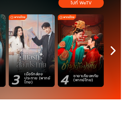
ไปที่ WeTV
3
4
5
เมื่อรักส่อง
ตำนานจอม
ชายาเคียงหทัย
ประกาย (พากย์
ภูตถังซาน
(พากย์ไทย)
ไทย)
(พากย์ไท