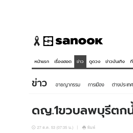
หน้าแรก
เรื่องฮอต
ข่าว
ดูดวง
ข่าวบันเทิง
ก
ข่าว
ข่าว
ดูดวง - 
อาชญากรรม
การเมือง
ต่างประเทศ
เรื่องฮอต
ดูดวง
ข่าว
หวยไทย
ดญ.1ขวบลพบุรีตกน้ำ
ข่าวบันเทิง
สถิติหวยไท
ข่าวกีฬา
หวยลาว
27 ต.ค. 53 (07:35 น.)
พิมพ์
ข่าวเศรษฐกิจ