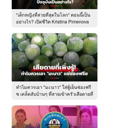
"เด็กหญิงที่สวยที่สุดในโลก" ตอนนี้เป็น
อย่างไร? เปิดชีวิต Kristina Pimenova
ในวัย 20 ปี
6
7
8
ยุทธ์
หากวินาทีนั้นไม่
หากวินาทีนั้นไม่
โลกอั
พบเธอ (พากย์
พบเธอ
แบบ (
ย)
ไทย)
ทำไมควรเอา "มะนาว" ใส่ตู้เย็นช่องฟรี
ซ เคล็ดลับบ้านๆ ที่สายเข้าครัวเสียดายที่
เพิ่งรู้