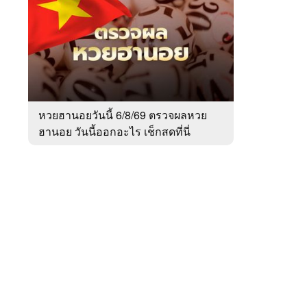
สัปดาห์
ของ
Sanook
ข่าว
 WeTV
หวยฮานอยวันนี้ 6/8/69 ตรวจผลหวย
ฮานอย วันนี้ออกอะไร เช็กสดที่นี่
ติดต่อโฆษณา
tencentthbd
sales@tencent.co.th
รา
ร้องเรียนเนื้อหาไม่เหมาะสม
แนะนำติชม แจ้งปัญหาการใช้งาน