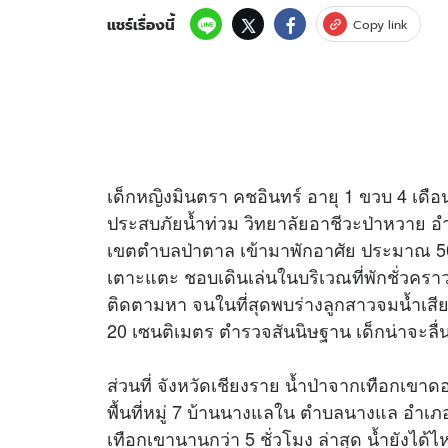
แชร์เรื่องนี้
Copy link
อัปเดตจีน
เช็กข่าวชัวร์
เด็กหญิงมินตรา คชอินทร์ อายุ 1 ขวบ 4 เดือน 
ติดตามสนุกโซเชี
ดาวน์โหลดสนุกแอปฟรี
ประสบภัยน้ำท่วม วิทยาลัยอาชีวะป่าหวาย อำเ
เขตตำบลป่าตาล เข้ามาพักอาศัย ประมาณ 50
เตาะแตะ ชอบเดินเล่นในบริเวณที่พักชั่วคราว 
สงวนลิขสิทธิ์ ©
2569
บริษัท อิมเมจ ฟิวเจอร์ (ประเทศไทย) จำกัด
ติดตามหา จนในที่สุดพบร่างลูกสาวจมน้ำเสียช
20 เซนติเมตร ตำรวจสันนิษฐาน เด็กน่าจะลื
ส่วนที่ จังหวัดเชียงราย น้ำป่าจากเทือกเข
พื้นที่หมู่ 7 บ้านนางแลใน ตำบลนางแล อำเภอ
เทือกเขานานกว่า 5 ชั่วโมง ล่าสุด น้ำยังได้ไหล