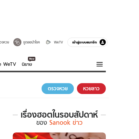
เข้าสู่ระบบสมาชิก
วจหวย
ขูดเลขนำโชค
WeTV
ve WeTV
นิยาย
รบรส
ความรู้รอบตัว
ตรวจหวย
หวยลาว
ฮาวทู
กูรู-รอบรู้
เรื่องฮอตในรอบสัปดาห์
เรื่อง
ของ
Sanook ข่าว
ฮอต
ใน
รอบ