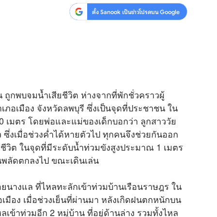
ตั้ง Sanook เป็นข่าวโปรดบน Google
สุขภาพ
ดูทีวี
เที่ยว-กิน
WeTV
Tasteful Thailand
Exclusive
Sanook Choice
นิยาย
ถูกพบจมน้ำเสียชีวิต ห่างจากที่พักชั่วคราวผู้
ยลได้ที่
ภอเมือง จังหวัดลพบุรี ซึ่งเป็นจุดที่ประชาชน ใน
 เมตร โดยพ่อและแม่ของเด็กบอกว่า ลูกสาววัย
ซึ่งเมื่อช่วงค่ำได้หายตัวไป ทุกคนจึงช่วยกันออก
ร่วมงานกับเ
ีวิต ในจุดที่มีระดับน้ำท่วมขังสูงประมาณ 1 เมตร
่นพลัดตกลงไป ขณะเดินเล่น
าดอยนางแล ที่ไหลทะลักเข้าท่วมบ้านเรือนราษฎร ใน
เมือง เมื่อช่วงเย็นที่ผ่านมา หลังเกิดฝนตกหนักบน
เข้าท่วมอีก 2 หมู่บ้าน ที่อยู่ด้านล่าง รวมทั้งไหล