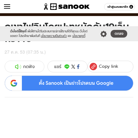
ข่าว
เข้าสู่ระบบสมาชิก
หมวดอื่นๆ
ภูเขาไฟอินโดฯปะทุหนักดับ19เจ็บ
Sanook
//s.isanook.com/sr/0/images/logo-
600
60
new-
เว็บไซต์นี้ใช้คุกกี้
เพื่อให้ท่านได้รับประสบการณ์การใช้งานที่ดีที่สุดบน เว็บไซต์
กว่า40
ตกลง
sanook.png
ของเรา โปรดศึกษาเพิ่มเติมที่
นโยบายความเป็นส่วนตัว
และ
นโยบายคุกกี้
27 ต.ค. 53 (07:35 น.)
Copy link
แชร์
กดฟัง
ตั้ง Sanook เป็นข่าวโปรดบน Google