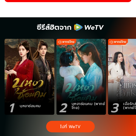
ซีรีส์ฮิตจาก
1
2
3
บุหงาซ่อนคม (พากย์
เมื่อรั
บุหงาซ่อนคม
ไทย)
(พากย์
ไปที่ WeTV