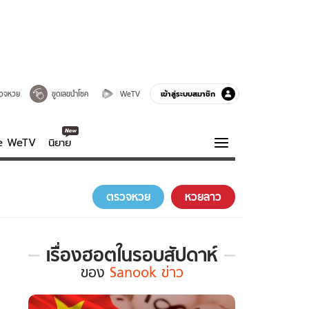
เข้าสู่ระบบสมาชิก
วจหวย
ขูดเลขนำโชค
WeTV
ve WeTV
นิยาย
รบรส
ความรู้รอบตัว
ตรวจหวย
หวยลาว
ฮาวทู
กูรู-รอบรู้
เรื่องฮอตในรอบสัปดาห์
เรื่อง
ของ
Sanook ข่าว
ฮอต
ใน
รอบ