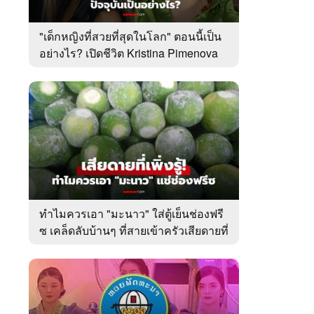
"เด็กหญิงที่สวยที่สุดในโลก" ตอนนี้เป็น
อย่างไร? เปิดชีวิต Kristina Pimenova
ในวัย 20 ปี
6
7
8
ยุทธ์
หากวินาทีนั้นไม่
หากวินาทีนั้นไม่
โลกอั
พบเธอ (พากย์
พบเธอ
แบบ (
ย)
ไทย)
ทำไมควรเอา "มะนาว" ใส่ตู้เย็นช่องฟรี
ซ เคล็ดลับบ้านๆ ที่สายเข้าครัวเสียดายที่
เพิ่งรู้