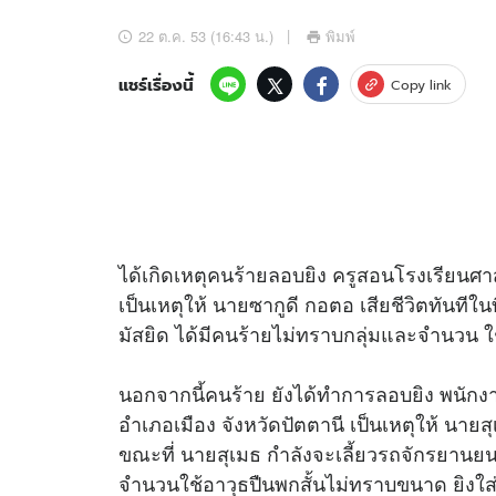
อัปเดตจีน
22 ต.ค. 53 (16:43 น.)
พิมพ์
เช็กข่าวชัวร์
แชร์เรื่องนี้
Copy link
ติดตามสนุกโซเชี
ดาวน์โหลดสนุกแอปฟรี
ได้เกิดเหตุคนร้ายลอบยิง ครูสอนโรงเรียนศา
เป็นเหตุให้ นายซากูดี กอตอ เสียชีวิตทันทีในท
สงวนลิขสิทธิ์ ©
2569
บริษัท อิมเมจ ฟิวเจอร์ (ประเทศไทย) จำกัด
มัสยิด ได้มีคนร้ายไม่ทราบกลุ่มและจำนวน ใ
นอกจากนี้คนร้าย ยังได้ทำการลอบยิง พนักง
อำเภอเมือง จังหวัดปัตตานี เป็นเหตุให้ นายสุเ
ขณะที่ นายสุเมธ กำลังจะเลี้ยวรถจักรยานยน
จำนวนใช้อาวุธปืนพกสั้นไม่ทราบขนาด ยิงใส่