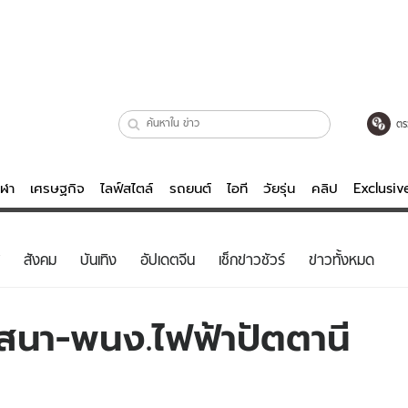
ตร
ีฬา
เศรษฐกิจ
ไลฟ์สไตล์
รถยนต์
ไอที
วัยรุ่น
คลิป
Exclusi
ตรวจหวย
ไลฟ์สไตล์
บันเทิงค
สังคม
บันเทิง
อัปเดตจีน
เช็กข่าวชัวร์
ข่าวทั้งหมด
ผู้หญิง
หนัง-ละคร
ผู้ชาย
เพลง
สนา-พนง.ไฟฟ้าปัตตานี
ย
วัยรุ่น
เกมส์
ไอที
คลิป
รถยนต์
พอดแคสต์