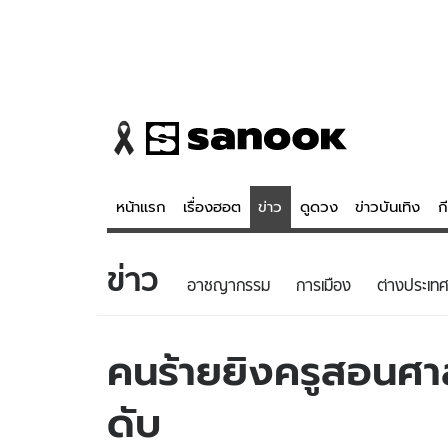
หน้าแรก
เรื่องฮอต
ข่าว
ดูดวง
ข่าวบันเทิง
ก
ข่าว
ข่าว
ดูดวง - 
อาชญากรรม
การเมือง
ต่างประเทศ
เรื่องฮอต
ดูดวง
ข่าว
หวยไทย
คนร้ายยิงครูสอนศา
ข่าวบันเทิง
สถิติหวยไท
ดับ
ข่าวกีฬา
หวยลาว
ข่าวเศรษฐกิจ