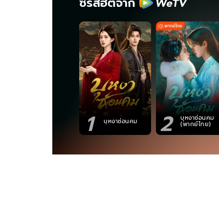
ซีรีส์ฮิตจาก
1
2
บุหงาซ่อนคม
บุหงาซ่อนคม
(พากย์ไทย)