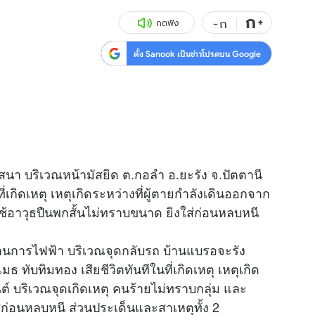
ก
สุขภาพ
+
ดูทีวี
-
ก
กดฟัง
เที่ยว-กิน
WeTV
ตั้ง Sanook เป็นข่าวโปรดบน Google
Tasteful Thailand
Exclusive
Sanook Choice
นิยาย
ยลได้ที่
สนา บริเวณหน้ามัสยิด ต.กอลำ อ.ยะรัง จ.ปัตตานี
ี่เกิดเหตุ เหตุเกิดระหว่างที่ผู้ตายกำลังเดินออกจาก
ร่วมงานกับเ
ช้อาวุธปืนพกสั้นไม่ทราบขนาด ยิงใส่ก่อนหลบหนี
านการไฟฟ้า บริเวณจุดกลับรถ บ้านแบรอจะรัง
มธ ทับทิมทอง เสียชีวิตทันทีในที่เกิดเหตุ เหตุเกิด
ต์ บริเวณจุดเกิดเหตุ คนร้ายไม่ทราบกลุ่ม และ
ก่อนหลบหนี ส่วนประเด็นและสาเหตุทั้ง 2