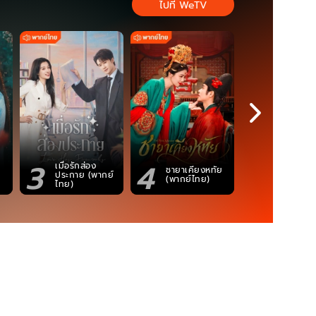
ไปที่ WeTV
3
4
5
เมื่อรักส่อง
ตำนานจอม
ชายาเคียงหทัย
ประกาย (พากย์
ภูตถังซาน
(พากย์ไทย)
ไทย)
(พากย์ไท