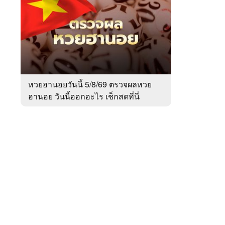
สัปดาห์
ของ
Sanook
ข่าว
 WeTV
หวยฮานอยวันนี้ 5/8/69 ตรวจผลหวย
ฮานอย วันนี้ออกอะไร เช็กสดที่นี่
ติดต่อโฆษณา
tencentthbd
sales@tencent.co.th
รา
ร้องเรียนเนื้อหาไม่เหมาะสม
แนะนำติชม แจ้งปัญหาการใช้งาน