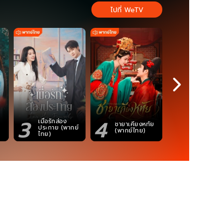
ไปที่ WeTV
3
4
5
เมื่อรักส่อง
ตำนานจอม
ชายาเคียงหทัย
ประกาย (พากย์
ภูตถังซาน
(พากย์ไทย)
ไทย)
(พากย์ไท