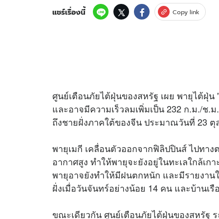
แชร์เรื่องนี้
Copy link
อัปเดตจีน
เช็กข่าวชัวร์
ศูนย์เตือนภัยไต้ฝุ่นของสหรัฐ เผย พายุไต้ฝุ่น
ติดตามสนุกโซเชี
ดาวน์โหลดสนุกแอปฟรี
และอาจมีความเร็วลมเพิ่มเป็น 232 ก.ม./ช.ม
ถึงชายฝั่งภาคใต้ของจีน ประมาณวันที่ 23 ตุ
สงวนลิขสิทธิ์ ©
2569
บริษัท อิมเมจ ฟิวเจอร์ (ประเทศไทย) จำกัด
พายุเมกี เคลื่อนตัวออกจากฟิลิปปินส์ ไปทา
อากาศสูง ทำให้พายุจะยังอยู่ในทะเลใกล้เกา
พายุอาจยังทำให้มีฝนตกหนัก และมีรายงานในขณ
ฝั่งเมื่อวันจันทร์อย่างน้อย 14 คน และบ้านเ
ขณะเดียวกัน ศูนย์เตือนภัยไต้ฝุ่นของสหรัฐ ร