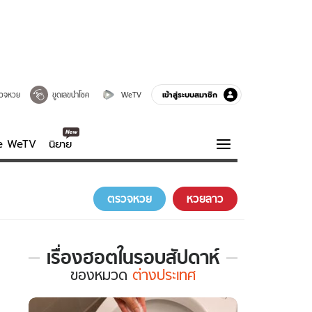
เข้าสู่ระบบสมาชิก
วจหวย
ขูดเลขนำโชค
WeTV
ve WeTV
นิยาย
รบรส
ความรู้รอบตัว
ตรวจหวย
หวยลาว
ฮาวทู
กูรู-รอบรู้
เรื่องฮอตในรอบสัปดาห์
เรื่อง
ของ
หมวด
ต่างประเทศ
ฮอต
ใน
รอบ