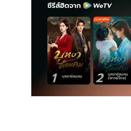
ซีรีส์ฮิตจาก
1
2
บุหงาซ่อนคม
บุหงาซ่อนคม
(พากย์ไทย)