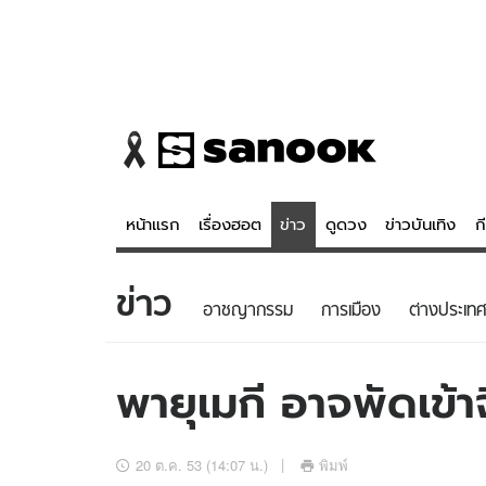
หน้าแรก
เรื่องฮอต
ข่าว
ดูดวง
ข่าวบันเทิง
ก
ข่าว
ข่าว
ดูดวง - 
อาชญากรรม
การเมือง
ต่างประเทศ
เรื่องฮอต
ดูดวง
ข่าว
หวยไทย
พายุเมกี อาจพัดเข้าจ
ข่าวบันเทิง
สถิติหวยไท
ข่าวกีฬา
หวยลาว
20 ต.ค. 53 (14:07 น.)
พิมพ์
ข่าวเศรษฐกิจ