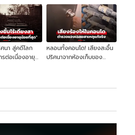
ศนา สู่คดีโลก
หลอนทั้งคอนโด! เสียงสะอื้น
รต่อเนื่องอายุ
ปริศนาจากห้องเก็บของ
ประวัติศาสตร์" ที่
ตร.ตรวจแล้ว เฉลยคืออะไร?
ร์ก
(มีคลิป)