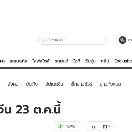
ตร
ีฬา
เศรษฐกิจ
ไลฟ์สไตล์
รถยนต์
ไอที
วัยรุ่น
คลิป
Exclusi
ตรวจหวย
ไลฟ์สไตล์
บันเทิงค
สังคม
บันเทิง
อัปเดตจีน
เช็กข่าวชัวร์
ข่าวทั้งหมด
ผู้หญิง
หนัง-ละคร
ผู้ชาย
เพลง
ีน 23 ต.ค.นี้
ย
วัยรุ่น
เกมส์
ไอที
คลิป
ก
+
-
ก
กดฟัง
รถยนต์
พอดแคสต์