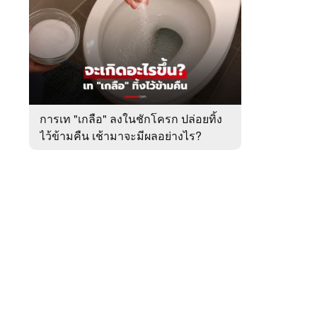
สัปดาห์
ของ
หมวด
ต่าง
 WeTV
ประเทศ
การเท "เกลือ" ลงในชักโครก ปล่อยทิ้ง
ไว้ข้ามคืน เช้ามาจะมีผลอย่างไร?
ติดต่อโฆษณา
tencentthbd
sales@tencent.co.th
รา
ร้องเรียนเนื้อหาไม่เหมาะสม
แนะนำติชม แจ้งปัญหาการใช้งาน