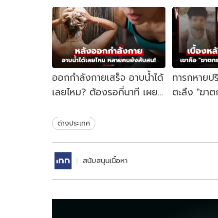
ออกกำลังกายเสร็จ อาบน้ำได้
ทารกหายปริ
เลยไหม? ต้องรอกี่นาที เผย
ตะลึง "ฆาตก
คำตอบที่หลายคนเข้าใจผิด
น้อยที่สุดใน
ยิ่งขุดยิ่งดา
ต่างประเทศ
สนับสนุนเนื้อหา