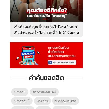
เช็กตัวเอง! คุณฉี่บ่อยเกินไปไหม? หมอ
เปิดจำนวนครั้งปัสสาวะที่ "ปกติ" วัดตาม
อายุ
6
7
8
ยุทธ์
หากวินาทีนั้นไม่
หากวินาทีนั้นไม่
โลกอั
พบเธอ (พากย์
พบเธอ
แบบ (
ย)
ไทย)
คำค้นยอดฮิต
ข่าวด่วน
ข่าวด่วนออนไลน์
ข่าวสดวันนี้
หวยลาว
ข่าวต่างประเทศ