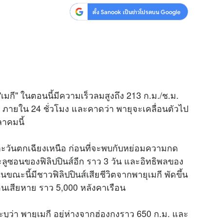
ตั้ง Sanook เป็นข่าวโปรดบน Google
สุขภาพ
ดูทีวี
เที่ยว-กิน
WeTV
Tasteful Thailand
Exclusive
Sanook Choice
นิยาย
 "เมกี" ในตอนนี้มีความเร็วลมสูงถึง 213 ก.ม./ช.ม.
ยลได้ที่
. ภายใน 24 ชั่วโมง และคาดว่า พายุจะเคลื่อนตัวไป
ลาคมนี้
ร่วมงานกับเ
งตะวันตกเฉียงเหนือ ก่อนที่จะพบกับหย่อมความกด
ะลูซอนของฟิลิปปินส์อีก ราว 3 วัน และอิทธิพลของ
ะนี้มีชาวฟิลิปปินส์เสียชีวิตจากพายุเมกี พัดขึ้น
รือนเสียหาย ราว 5,000 หลังคาเรือน
ะบุว่า พายุเมกี อยู่ห่างจากฮ่องกงราว 650 ก.ม. และ