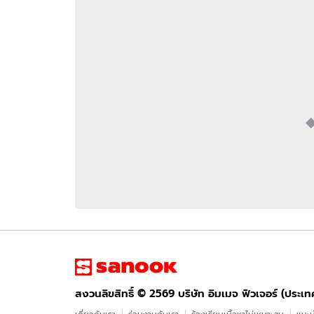
อัปเดตจีน
เช็กข่าวชัวร์
ติดตามสนุกโซเชี
ดาวน์โหลดสนุกแอปฟรี
สงวนลิขสิทธิ์ ©
2569
บริษัท อิมเมจ ฟิวเจอร์ (ประเทศไทย) จำกัด
สงวนลิขสิทธิ์ ©
2569
บริษัท อิมเมจ ฟิวเจอร์ (ประเ