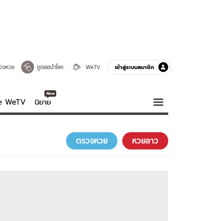
เข้าสู่ระบบสมาชิก
วจหวย
ขูดเลขนำโชค
WeTV
ve WeTV
นิยาย
รบรส
ความรู้รอบตัว
ตรวจหวย
หวยลาว
ฮาวทู
กูรู-รอบรู้