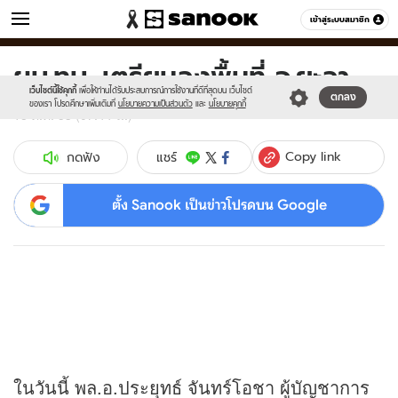
ข่าว
เข้าสู่ระบบสมาชิก
หมวดอื่นๆ
ผบ.ทบ. เตรียมลงพื้นที่ จ.ยะลา
Sanook
//s.isanook.com/sr/0/images/logo-
600
60
new-
เว็บไซต์นี้ใช้คุกกี้
เพื่อให้ท่านได้รับประสบการณ์การใช้งานที่ดีที่สุดบน เว็บไซต์
ตกลง
sanook.png
ของเรา โปรดศึกษาเพิ่มเติมที่
นโยบายความเป็นส่วนตัว
และ
นโยบายคุกกี้
18 ต.ค. 53 (07:44 น.)
Copy link
แชร์
กดฟัง
ตั้ง Sanook เป็นข่าวโปรดบน Google
ในวันนี้ พล.อ.ประยุทธ์ จันทร์โอชา ผู้บัญชาการ