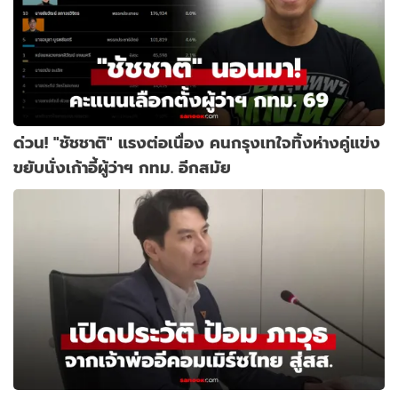
ด่วน! "ชัชชาติ" แรงต่อเนื่อง คนกรุงเทใจทิ้งห่างคู่แข่ง
ขยับนั่งเก้าอี้ผู้ว่าฯ กทม. อีกสมัย