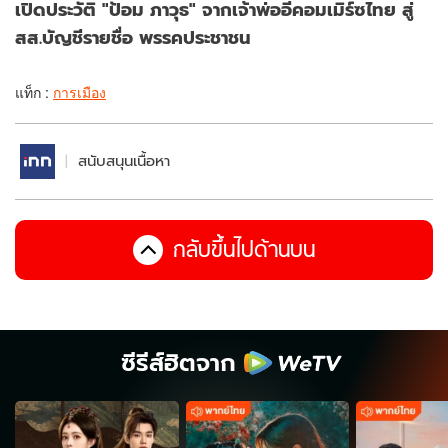
เปิดประวัติ "ป้อม ภาวุธ" จากเจ้าพ่ออีคอมเมิร์ซไทย สู่
สส.บัญชีรายชื่อ พรรคประชาชน
แท็ก :
การเมือง
สนับสนุนเนื้อหา
กลับขึ้นไปด้านบน
ซีรีส์ฮิตจาก