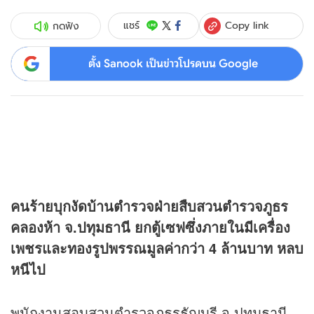
Copy link
แชร์
กดฟัง
ตั้ง Sanook เป็นข่าวโปรดบน Google
คนร้ายบุกงัดบ้านตำรวจฝ่ายสืบสวนตำรวจภูธร
คลองห้า จ.ปทุมธานี ยกตู้เซฟซึ่งภายในมีเครื่อง
เพชรและทองรูปพรรณมูลค่ากว่า 4 ล้านบาท หลบ
หนีไป
พนักงานสอบสวนตำรวจภูธรธัญบุรี จ.ปทุมธานี