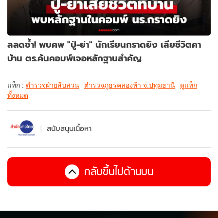
สลดซ้ำ! พบศพ "ปู่-ย่า" นักเรียนกราดยิง เสียชีวิตคา
บ้าน ตร.ค้นคอมพ์เจอหลักฐานสำคัญ
แท็ก :
ตำรวจฝ่ายสืบสวน
ตำรวจภูธรคลองห้า จ.ปทุมธานี
ดูแท็ก
ทั้งหมด
สนับสนุนเนื้อหา
กลับขึ้นไปด้านบน