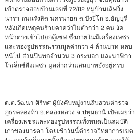
เข้าตรวจสอบบ้านเลขที่ 72/82 หมู่บ้านเลิฟวิ่ง
นารา ถนนรังสิต นครนายก ต.บึงยี่โถ อ.ธัญบุรี
หลังเกิดเหตุคนร้ายคาดว่าไม่ต่ำกว่า 2 คน งัด
หน้าต่างเข้าไปยกตู้เซฟ ซึ่งภายในมีเครื่องเพชร
และทองรูปพรรณรวมมูลค่ากว่า 4 ล้านบาท หลบ
หนีไป ส่วนปืนพกจำนวน 3 กระบอก และนาฬิกา
โรเล็กซ์ฝังเพชร มูลค่ากว่าแสนบาทยังอยู่ครบ
ด.ต.วัฒนา ศิริทศ ผู้บังคับหมู่งานสืบสวนตำรวจ
ภูธรคลองห้า อ.คลองหลวง จ.ปทุมธานี เปิดเผยว่า
เครื่องเพชรและทองรูปพรรณทั้งหมดเป็นสมบัติ
เก่าของมารดา โดยเช้าวันนี้ตำรวจวิทยาการเขต
11 จะเข้าเก็บลายนิ้วมือแฝงของคนร้าย และให้