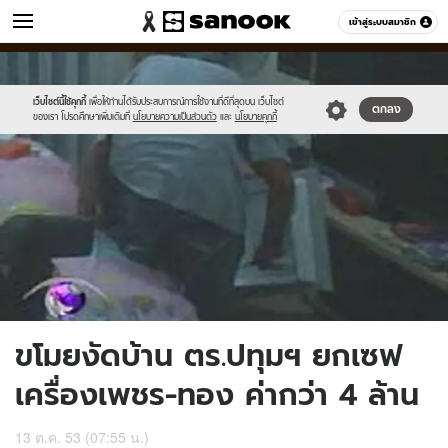
ข่าว
เข้าสู่ระบบสมาชิก
หมวดอื่นๆ
//s.isanook.com/ns/0/ud/194/973058/0.jpg
Sanook
//s.isanook.com/sr/0/images/logo-
600
60
new-
sanook.png
เว็บไซต์นี้ใช้คุกกี้
เพื่อให้ท่านได้รับประสบการณ์การใช้งานที่ดีที่สุดบน เว็บไซต์
ตกลง
ของเรา โปรดศึกษาเพิ่มเติมที่
นโยบายความเป็นส่วนตัว
และ
นโยบายคุกกี้
ขโมยงัดบ้าน ตร.ปทุมฯ ยกเซฟ
เครื่องเพชร-ทอง ค่ากว่า 4 ล้าน
13 ต.ค. 53 (07:55 น.)