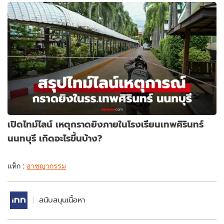
เปิดไทม์ไลน์ เหตุกราดยิงภายในโรงเรียนเทพศิรินทร์
นนทบุรี เกิดอะไรขึ้นบ้าง?
แท็ก :
อาชญากรรม
สนับสนุนเนื้อหา