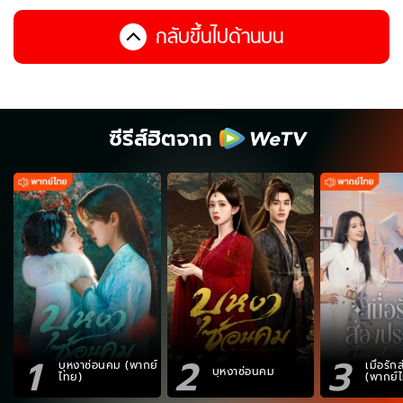
กลับขึ้นไปด้านบน
ซีรีส์ฮิตจาก
1
2
3
บุหงาซ่อนคม (พากย์
เมื่อรั
บุหงาซ่อนคม
ไทย)
(พากย์