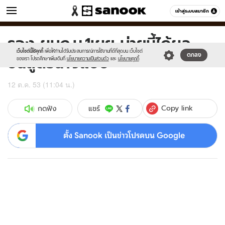
ข่าว
เข้าสู่ระบบสมาชิก
หมวดอื่นๆ
รอง ผบก.น.1เผย บ่ายนี้ได้ผล
Sanook
//s.isanook.com/sr/0/images/logo-
600
60
new-
เว็บไซต์นี้ใช้คุกกี้
เพื่อให้ท่านได้รับประสบการณ์การใช้งานที่ดีที่สุดบน เว็บไซต์
ชันสูตรนางแบบ
ตกลง
sanook.png
ของเรา โปรดศึกษาเพิ่มเติมที่
นโยบายความเป็นส่วนตัว
และ
นโยบายคุกกี้
12 ต.ค. 53 (11:04 น.)
Copy link
แชร์
กดฟัง
ตั้ง Sanook เป็นข่าวโปรดบน Google