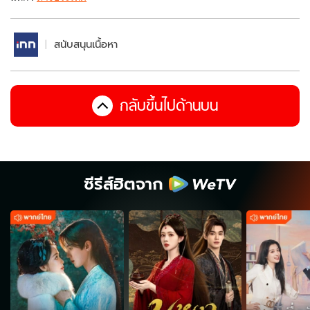
สนับสนุนเนื้อหา
กลับขึ้นไปด้านบน
ซีรีส์ฮิตจาก