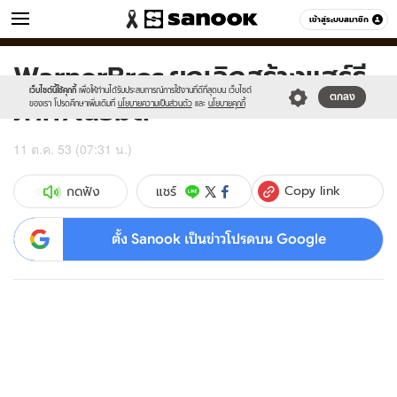
ข่าว
เข้าสู่ระบบสมาชิก
หมวดอื่นๆ
WarnerBros.ยกเลิกสร้างแฮร์รี
Sanook
//s.isanook.com/sr/0/images/logo-
600
60
new-
เว็บไซต์นี้ใช้คุกกี้
เพื่อให้ท่านได้รับประสบการณ์การใช้งานที่ดีที่สุดบน เว็บไซต์
ภาค7ใน3มิติ
ตกลง
sanook.png
ของเรา โปรดศึกษาเพิ่มเติมที่
นโยบายความเป็นส่วนตัว
และ
นโยบายคุกกี้
11 ต.ค. 53 (07:31 น.)
Copy link
แชร์
กดฟัง
ตั้ง Sanook เป็นข่าวโปรดบน Google