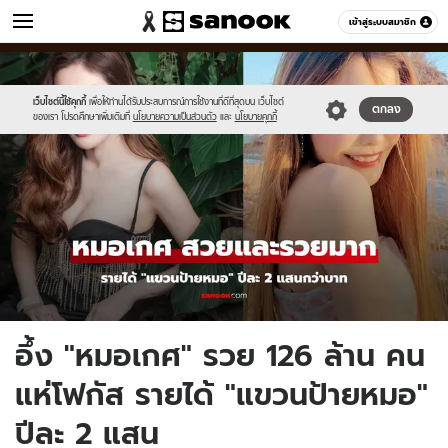
ข่าว
เข้าสู่ระบบสมาชิก
หมวดอื่นๆ
//s.isanook.com/ns/0/ud/1942/9712106/new-
Sanook
//s.isanook.com/sr/0/images/logo-
600
60
thumbnail1200x720-
new-
2025-.jpg
sanook.png
เว็บไซต์นี้ใช้คุกกี้
เพื่อให้ท่านได้รับประสบการณ์การใช้งานที่ดีที่สุดบน เว็บไซต์
ตกลง
ของเรา โปรดศึกษาเพิ่มเติมที่
นโยบายความเป็นส่วนตัว
และ
นโยบายคุกกี้
อึ้ง "หมอเกศ" รวย 126 ล้าน คน
แห่โฟกัส รายได้ "แขวนป้ายหมอ"
ปีละ 2 แสน