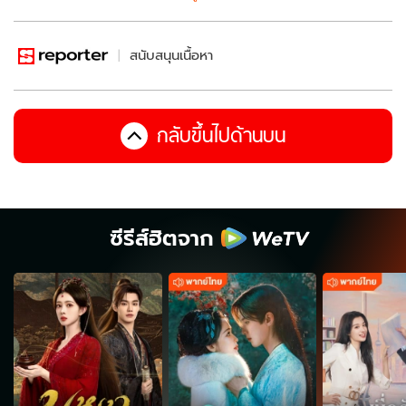
สนับสนุนเนื้อหา
กลับขึ้นไปด้านบน
ซีรีส์ฮิตจาก