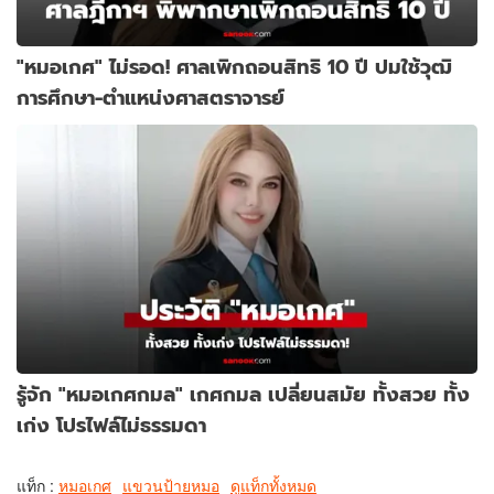
"หมอเกศ" ไม่รอด! ศาลเพิกถอนสิทธิ 10 ปี ปมใช้วุฒิ
การศึกษา-ตำแหน่งศาสตราจารย์
รู้จัก "หมอเกศกมล" เกศกมล เปลี่ยนสมัย ทั้งสวย ทั้ง
เก่ง โปรไฟล์ไม่ธรรมดา
แท็ก :
หมอเกศ
แขวนป้ายหมอ
ดูแท็กทั้งหมด