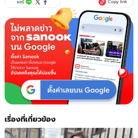
Copy link
แชร์
รวย
126
ล้าน
คน
แห่
โฟกัส
ราย
ได้
"แขวน
ป้าย
หมอ"
ปีละ
2
แสน
เรื่องที่เกี่ยวข้อง