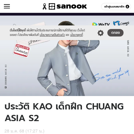
ข่าวบันเทิง
เข้าสู่ระบบสมาชิก
หมวดอื่นๆ
//s.isanook.com/ns/0/ud/1942/9710570/23-
Sanook
//s.isanook.com/sr/0/images/logo-
600
60
kao.jpg
new-
sanook.png
เว็บไซต์นี้ใช้คุกกี้
เพื่อให้ท่านได้รับประสบการณ์การใช้งานที่ดีที่สุดบน เว็บไซต์
ตกลง
ของเรา โปรดศึกษาเพิ่มเติมที่
นโยบายความเป็นส่วนตัว
และ
นโยบายคุกกี้
ประวัติ KAO เด็กฝึก CHUANG
ASIA S2
28 ม.ค. 68 (17:27 น.)