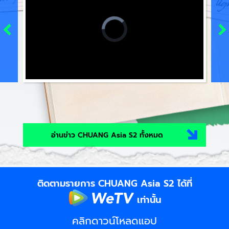
Video
Player
is
loading.
Loaded
:
Unmute
0%
อ่านข่าว CHUANG Asia S2 ทั้งหมด
ติดตามรายการ CHUANG Asia S2 ได้ที่
เท่านั้น
คลิกดาวน์โหลดแอป