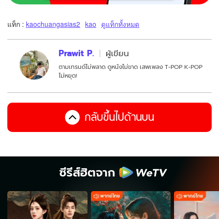
แท็ก :
kaochuangasias2
kao
ดูแท็กทั้งหมด
Prawit P.
ผู้เขียน
ตามเทรนด์ไม่พลาด ดูหนังไม่ขาด เสพเพลง T-POP K-POP
ไม่หยุด!
กลับขึ้นไปด้านบน
ซีรีส์ฮิตจาก