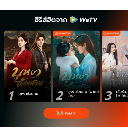
ซีรีส์ฮิตจาก
1
2
3
บุหงาซ่อนคม (พากย์
เมื่อรั
บุหงาซ่อนคม
ไทย)
(พากย์
ไปที่ WeTV