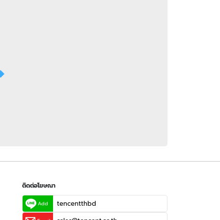
 WeTV
ติดต่อโฆษณา
tencentthbd
sales@tencent.co.th
รา
ร้องเรียนเนื้อหาไม่เหมาะสม
แนะนำติชม แจ้งปัญหาการใช้งาน
ติดต่อโฆษณา
tencentthbd
Add