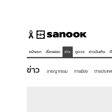
หน้าแรก
เรื่องฮอต
ข่าว
ดูดวง
ข่าวบันเทิง
ก
ข่าว
ข่าว
ดูดวง - 
อาชญากรรม
การเมือง
ต่างประเทศ
เรื่องฮอต
ดูดวง
ข่าว
หวยไทย
ข่าวบันเทิง
สถิติหวยไท
ข่าวกีฬา
หวยลาว
ข่าวเศรษฐกิจ