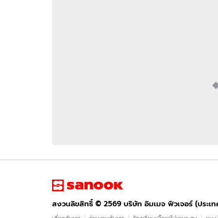
อัปเดตจีน
เช็กข่าวชัวร์
ติดตามสนุกโซเชี
ดาวน์โหลดสนุกแอปฟรี
สงวนลิขสิทธิ์ ©
2569
บริษัท อิมเมจ ฟิวเจอร์ (ประเทศไทย) จำกัด
สงวนลิขสิทธิ์ ©
2569
บริษัท อิมเมจ ฟิวเจอร์ (ประเ