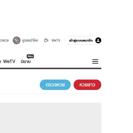
เข้าสู่ระบบสมาชิก
วจหวย
ขูดเลขนำโชค
WeTV
ve WeTV
นิยาย
รบรส
ความรู้รอบตัว
ตรวจหวย
หวยลาว
ฮาวทู
กูรู-รอบรู้