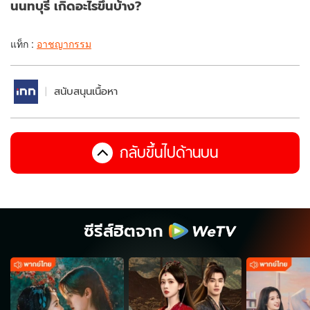
นนทบุรี เกิดอะไรขึ้นบ้าง?
แท็ก :
อาชญากรรม
สนับสนุนเนื้อหา
กลับขึ้นไปด้านบน
ซีรีส์ฮิตจาก