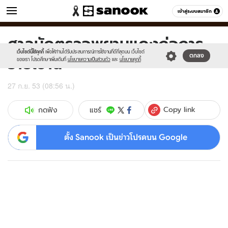
ข่าว
เข้าสู่ระบบสมาชิก
หมวดอื่นๆ
ศาลนัดตรวจพยานแดงก่อการ
Sanook
//s.isanook.com/sr/0/images/logo-
600
60
new-
เว็บไซต์นี้ใช้คุกกี้
เพื่อให้ท่านได้รับประสบการณ์การใช้งานที่ดีที่สุดบน เว็บไซต์
ร้ายเช้านี้
ตกลง
sanook.png
ของเรา โปรดศึกษาเพิ่มเติมที่
นโยบายความเป็นส่วนตัว
และ
นโยบายคุกกี้
27 ก.ย. 53 (08:56 น.)
Copy link
แชร์
กดฟัง
ตั้ง Sanook เป็นข่าวโปรดบน Google