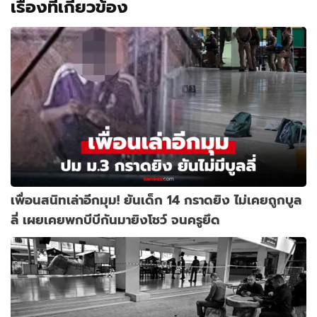
เรื่องที่เกี่ยวข้อง
เพื่อนสนิทเล่าอีกมุม! ยันเด็ก 14 กราดยิง ไม่เคยถูกบูล
ลี่ เผยเคยพกบีบีกันมายิงโชว์ จนครูยึด