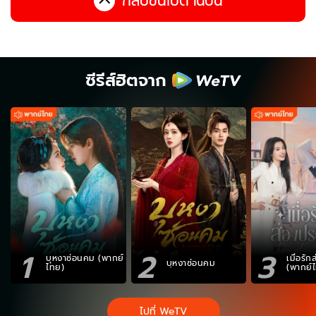
กลับขึ้นไปด้านบน
ซีรีส์ฮิตจาก
1
2
3
บุหงาซ่อนคม (พากย์
เมื่อรั
บุหงาซ่อนคม
ไทย)
(พากย์
ไปที่ WeTV