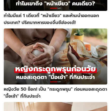
ทำไมมีแค่ 1 เดียวที่ "หน้าเขียว" และห้ามนำออกนอก
ประเทศ? ปริศนาทหารของจิ๋นซีฮ่องเต้!
หญิงวัย 50 ช็อก! เป็น "กระดูกพรุน" ก่อนหมอสะดุดตา
"มื้อเช้า" ที่กินประจำ