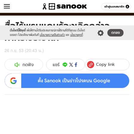
ข่าว
เข้าสู่ระบบสมาชิก
หมวดอื่นๆ
สื่อไร้พรมแดนร้องเลิกกล่าว
Sanook
//s.isanook.com/sr/0/images/logo-
600
60
new-
เว็บไซต์นี้ใช้คุกกี้
เพื่อให้ท่านได้รับประสบการณ์การใช้งานที่ดีที่สุดบน เว็บไซต์
หาผอ.ประชาไท
ตกลง
sanook.png
ของเรา โปรดศึกษาเพิ่มเติมที่
นโยบายความเป็นส่วนตัว
และ
นโยบายคุกกี้
26 ก.ย. 53 (20:43 น.)
Copy link
แชร์
กดฟัง
ตั้ง Sanook เป็นข่าวโปรดบน Google