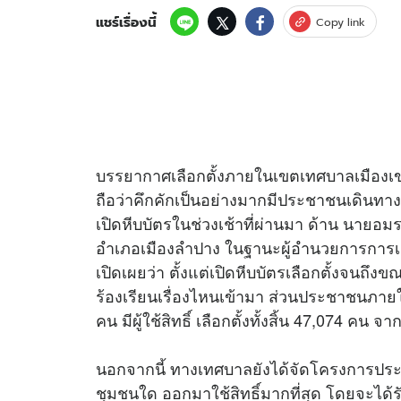
แชร์เรื่องนี้
Copy link
อัปเดตจีน
เช็กข่าวชัวร์
บรรยากาศเลือกตั้งภายในเขตเทศบาลเมืองเขลา
ติดตามสนุกโซเชี
ดาวน์โหลดสนุกแอปฟรี
ถือว่าคึกคักเป็นอย่างมากมีประชาชนเดินทางออ
เปิดหีบบัตรในช่วงเช้าที่ผ่านมา ด้าน นายอ
อำเภอเมืองลำปาง ในฐานะผู้อำนวยการการเ
สงวนลิขสิทธิ์ ©
2569
บริษัท อิมเมจ ฟิวเจอร์ (ประเทศไทย) จำกัด
เปิดเผยว่า ตั้งแต่เปิดหีบบัตรเลือกตั้งจนถึงขณ
ร้องเรียนเรื่องไหนเข้ามา ส่วนประชาชนภาย
คน มีผู้ใช้สิทธิ์ เลือกตั้งทั้งสิ้น 47,074 คน จ
นอกจากนี้ ทางเทศบาลยังได้จัดโครงการประ
ชุมชนใด ออกมาใช้สิทธิ์มากที่สุด โดยจะได้รั