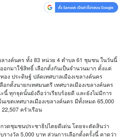
ตั้ง Sanook เป็นข่าวโปรดบน Google
สุขภาพ
ดูทีวี
เที่ยว-กิน
WeTV
Tasteful Thailand
Exclusive
Sanook Choice
นิยาย
งค์นคร ทั้ง 83 หน่วย 4 ตำบล 61 ชุมชน ในวันนี้
ยลได้ที่
กมาใช้สิทธิ์ เลือกตั้งกันเป็นจำนวนมาก ตั้งแต่
มรทอง ประดิษฐ์ ปลัดเทศบาลเมืองเขลางค์นคร
ลือกตั้งนายกเทศมนตรี เทศบาลเมืองเขลางค์นคร
ร่วมงานกับเ
ะนี้ ทุกจุดนั้นยังถือว่าเรียบร้อยดี และยังไม่มีการ
ในเขตเทศบาลเมืองเขลางค์นคร มีทั้งหมด 65,000
าก 22,507 ครัวเรือน
กวดชุมชนประชาธิปไตยดีเด่น โดยจะตัดสินว่า
บรางวัล 5,000 บาท ส่วนการเลือกตั้งครั้งนี้ คาดว่า