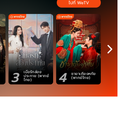
ไปที่ WeTV
3
4
5
เมื่อรักส่อง
ชายาเคียงหทัย
ซอโซ่ล่ามธี
ประกาย (พากย์
(พากย์ไทย)
(Uncut Ve
ไทย)