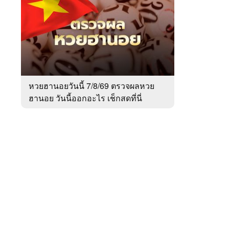
สัปดาห์
ของ
Sanook
ข่าว
 WeTV
หวยฮานอยวันนี้ 7/8/69 ตรวจผลหวย
ฮานอย วันนี้ออกอะไร เช็กสดที่นี่
ติดต่อโฆษณา
tencentthbd
sales@tencent.co.th
รา
ร้องเรียนเนื้อหาไม่เหมาะสม
แนะนำติชม แจ้งปัญหาการใช้งาน