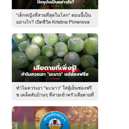
"เด็กหญิงที่สวยที่สุดในโลก" ตอนนี้เป็น
อย่างไร? เปิดชีวิต Kristina Pimenova
ในวัย 20 ปี
6
7
8
ตำนานจอมยุทธ์
ตำนานจอมยุทธ์
หากวิน
ร์
ภูตถังซาน
ภูตถังซาน 2
พบเธอ
r.)
(พากย์ไทย)
(พากย์ไทย)
ไทย)
ทำไมควรเอา "มะนาว" ใส่ตู้เย็นช่องฟรี
ซ เคล็ดลับบ้านๆ ที่สายเข้าครัวเสียดายที่
เพิ่งรู้