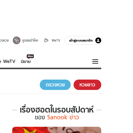
เข้าสู่ระบบสมาชิก
วจหวย
ขูดเลขนำโชค
WeTV
ve WeTV
นิยาย
รบรส
ความรู้รอบตัว
ตรวจหวย
หวยลาว
ฮาวทู
กูรู-รอบรู้
เรื่องฮอตในรอบสัปดาห์
เรื่อง
ของ
Sanook ข่าว
ฮอต
ใน
รอบ