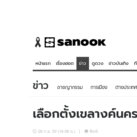
หน้าแรก
เรื่องฮอต
ข่าว
ดูดวง
ข่าวบันเทิง
ก
ข่าว
ข่าว
ดูดวง - 
อาชญากรรม
การเมือง
ต่างประเทศ
เรื่องฮอต
ดูดวง
ข่าว
หวยไทย
เลือกตั้งเขลางค์นครค
ข่าวบันเทิง
สถิติหวยไท
ข่าวกีฬา
หวยลาว
26 ก.ย. 53 (16:38 น.)
พิมพ์
ข่าวเศรษฐกิจ