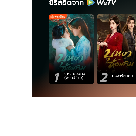
ซีรีส์ฮิตจาก
1
2
บุหงาซ่อนคม
บุหงาซ่อนคม
(พากย์ไทย)