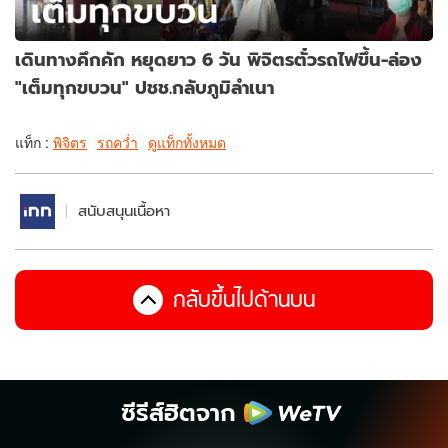
เดินทางคึกคัก หยุดยาว 6 วัน พิจิตรตั๋วรถไฟขึ้น-ล่อง
"เต็มทุกขบวน" ปชช.กลับภูมิลำเนา
แท็ก :
พิจิตร
รถคว่ำ
ดูแท็กทั้งหมด
สนับสนุนเนื้อหา
กลับขึ้นไปด้านบน
ซีรีส์ฮิตจาก