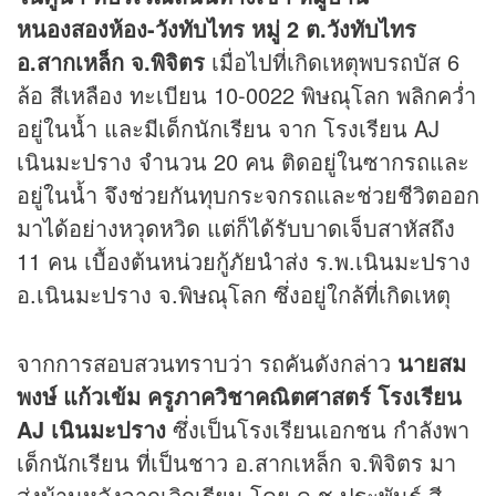
หนองสองห้อง-วังทับไทร หมู่ 2 ต.วังทับไทร
อ.สากเหล็ก จ.พิจิตร
เมื่อไปที่เกิดเหตุพบรถบัส 6
ล้อ สีเหลือง ทะเบียน 10-0022 พิษณุโลก พลิกคว่ำ
อยู่ในน้ำ และมีเด็กนักเรียน จาก โรงเรียน AJ
เนินมะปราง จำนวน 20 คน ติดอยู่ในซากรถและ
อยู่ในน้ำ จึงช่วยกันทุบกระจกรถและช่วยชีวิตออก
มาได้อย่างหวุดหวิด แต่ก็ได้รับบาดเจ็บสาหัสถึง
11 คน เบื้องต้นหน่วยกู้ภัยนำส่ง ร.พ.เนินมะปราง
อ.เนินมะปราง จ.พิษณุโลก ซึ่งอยู่ใกล้ที่เกิดเหตุ
จากการสอบสวนทราบว่า รถคันดังกล่าว
นายสม
พงษ์ แก้วเข้ม ครูภาควิชาคณิตศาสตร์ โรงเรียน
AJ เนินมะปราง
ซึ่งเป็นโรงเรียนเอกชน กำลังพา
เด็กนักเรียน ที่เป็นชาว อ.สากเหล็ก จ.พิจิตร มา
ส่งบ้านหลังจากเลิกเรียน โดย ด.ช.ประพันธ์ สี