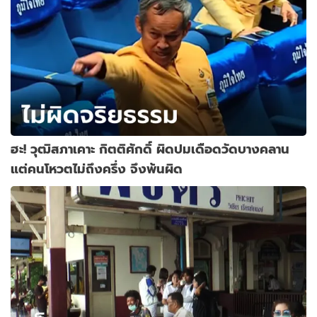
ฮะ! วุฒิสภาเคาะ กิตติศักดิ์ ผิดปมเดือดวัดบางคลาน
แต่คนโหวตไม่ถึงครึ่ง จึงพ้นผิด