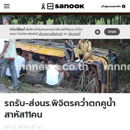
ข่าว
เข้าสู่ระบบสมาชิก
หมวดอื่นๆ
//s.isanook.com/ns/0/ud/193/968638/accident_bus4b.jpg
Sanook
//s.isanook.com/sr/0/images/logo-
600
60
new-
sanook.png
เว็บไซต์นี้ใช้คุกกี้
เพื่อให้ท่านได้รับประสบการณ์การใช้งานที่ดีที่สุดบน เว็บไซต์
ตกลง
ของเรา โปรดศึกษาเพิ่มเติมที่
นโยบายความเป็นส่วนตัว
และ
นโยบายคุกกี้
รถรับ-ส่งนร.พิจิตรคว่ำตกคูน้ำ
สาหัส11คน
24 ก.ย. 53 (01:57 น.)