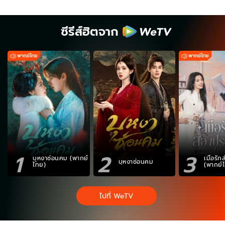
ซีรีส์ฮิตจาก
1
2
3
บุหงาซ่อนคม (พากย์
เมื่อรั
บุหงาซ่อนคม
ไทย)
(พากย์
ไปที่ WeTV