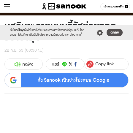
ข่าว
เข้าสู่ระบบสมาชิก
หมวดอื่นๆ
มุสลิมยะลาชุมนุมจี้รัฐช่วยออก
Sanook
//s.isanook.com/sr/0/images/logo-
600
60
new-
เว็บไซต์นี้ใช้คุกกี้
เพื่อให้ท่านได้รับประสบการณ์การใช้งานที่ดีที่สุดบน เว็บไซต์
วีซ่าซาอุฯ
ตกลง
sanook.png
ของเรา โปรดศึกษาเพิ่มเติมที่
นโยบายความเป็นส่วนตัว
และ
นโยบายคุกกี้
22 ก.ย. 53 (08:30 น.)
Copy link
แชร์
กดฟัง
ตั้ง Sanook เป็นข่าวโปรดบน Google