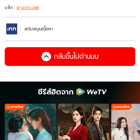
แท็ก :
ต่างประเทศ
สนับสนุนเนื้อหา
กลับขึ้นไปด้านบน
ซีรีส์ฮิตจาก