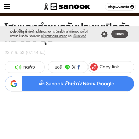
ข่าว
เข้าสู่ระบบสมาชิก
หมวดอื่นๆ
โสมแดงกำหนดวันประชุมเปิดตัว
Sanook
//s.isanook.com/sr/0/images/logo-
600
60
new-
เว็บไซต์นี้ใช้คุกกี้
เพื่อให้ท่านได้รับประสบการณ์การใช้งานที่ดีที่สุดบน เว็บไซต์
คิม จอง อุน
ตกลง
sanook.png
ของเรา โปรดศึกษาเพิ่มเติมที่
นโยบายความเป็นส่วนตัว
และ
นโยบายคุกกี้
22 ก.ย. 53 (07:44 น.)
Copy link
แชร์
กดฟัง
ตั้ง Sanook เป็นข่าวโปรดบน Google