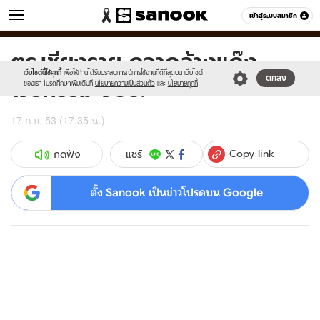
ข่าว
เข้าสู่ระบบสมาชิก
หมวดอื่นๆ
ตร.เชียงราย กวาดล้างแก๊ง
Sanook
//s.isanook.com/sr/0/images/logo-
600
60
new-
เว็บไซต์นี้ใช้คุกกี้
เพื่อให้ท่านได้รับประสบการณ์การใช้งานที่ดีที่สุดบน เว็บไซต์
โจรกรรม จยย.
ตกลง
sanook.png
ของเรา โปรดศึกษาเพิ่มเติมที่
นโยบายความเป็นส่วนตัว
และ
นโยบายคุกกี้
17 ก.ย. 53 (17:35 น.)
Copy link
แชร์
กดฟัง
ตั้ง Sanook เป็นข่าวโปรดบน Google