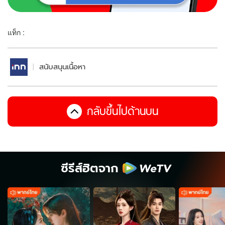
แท็ก :
สนับสนุนเนื้อหา
กลับขึ้นไปด้านบน
ซีรีส์ฮิตจาก