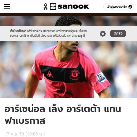
ข่าว
เข้าสู่ระบบสมาชิก
หมวดอื่นๆ
//s.isanook.com/ns/0/ud/193/967059/Arteta.jpg
Sanook
//s.isanook.com/sr/0/images/logo-
600
60
new-
sanook.png
เว็บไซต์นี้ใช้คุกกี้
เพื่อให้ท่านได้รับประสบการณ์การใช้งานที่ดีที่สุดบน เว็บไซต์
ตกลง
ของเรา โปรดศึกษาเพิ่มเติมที่
นโยบายความเป็นส่วนตัว
และ
นโยบายคุกกี้
อาร์เซน่อล เล็ง อาร์เตต้า แทน
ฟาเบรกาส
17 ก.ย. 53 (10:08 น.)