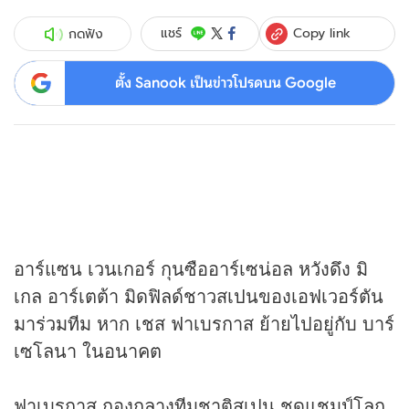
Copy link
แชร์
กดฟัง
ตั้ง Sanook เป็นข่าวโปรดบน Google
อาร์แซน เวนเกอร์ กุนซืออาร์เซน่อล หวังดึง มิ
เกล อาร์เตต้า มิดฟิลด์ชาวสเปนของเอฟเวอร์ตัน
มาร่วมทีม หาก เชส ฟาเบรกาส ย้ายไปอยู่กับ บาร์
เซโลนา ในอนาคต
ฟาเบรกาส กองกลางทีมชาติสเปน ชุดแชมป์โลก