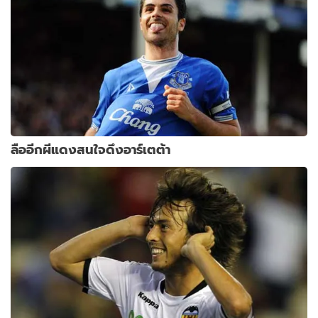
ลืออีกผีแดงสนใจดึงอาร์เตต้า