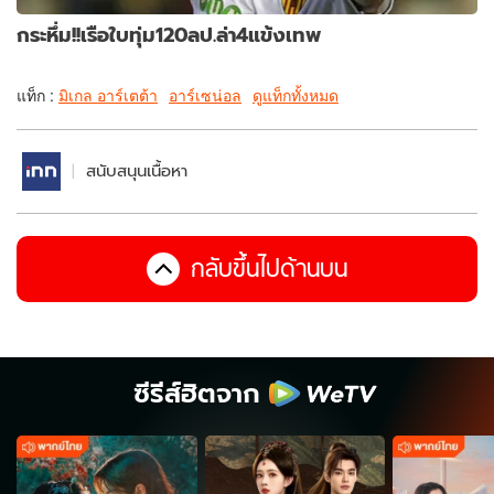
กระหึ่ม!!เรือใบทุ่ม120ลป.ล่า4แข้งเทพ
แท็ก :
มิเกล อาร์เตต้า
อาร์เซน่อล
ดูแท็กทั้งหมด
สนับสนุนเนื้อหา
กลับขึ้นไปด้านบน
ซีรีส์ฮิตจาก