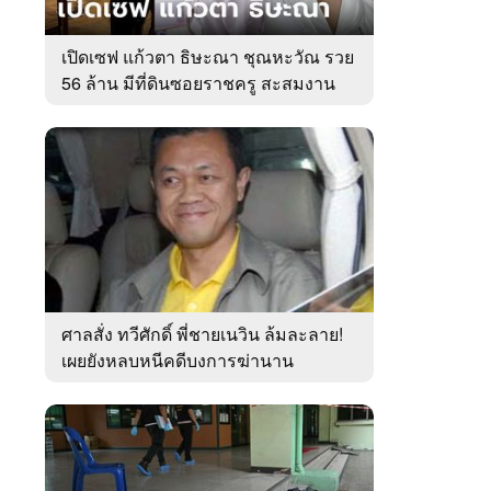
เปิดเซฟ แก้วตา ธิษะณา ชุณหะวัณ รวย
56 ล้าน มีที่ดินซอยราชครู สะสมงาน
ศิลป์
ศาลสั่ง ทวีศักดิ์ พี่ชายเนวิน ล้มละลาย!
เผยยังหลบหนีคดีบงการฆ่านาน
เกือบ10ปี