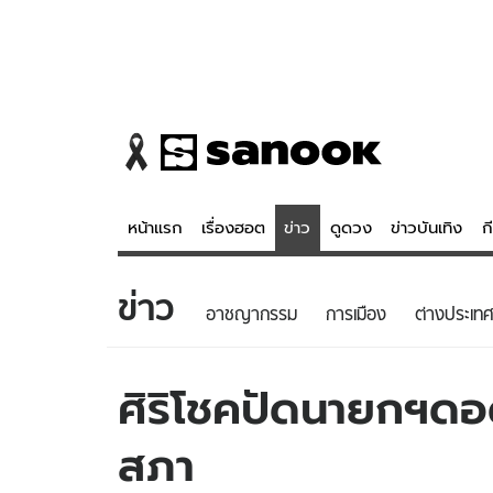
หน้าแรก
เรื่องฮอต
ข่าว
ดูดวง
ข่าวบันเทิง
ก
ข่าว
ข่าว
ดูดวง - 
อาชญากรรม
การเมือง
ต่างประเทศ
เรื่องฮอต
ดูดวง
ข่าว
หวยไทย
ศิริโชคปัดนายกฯดอด
ข่าวบันเทิง
สถิติหวยไท
สภา
ข่าวกีฬา
หวยลาว
ข่าวเศรษฐกิจ