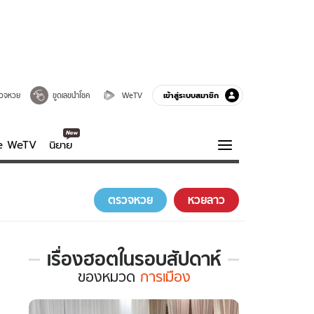
เข้าสู่ระบบสมาชิก
วจหวย
ขูดเลขนำโชค
WeTV
ve WeTV
นิยาย
รบรส
ความรู้รอบตัว
ตรวจหวย
หวยลาว
ฮาวทู
กูรู-รอบรู้
เรื่องฮอตในรอบสัปดาห์
เรื่อง
ของ
หมวด
การเมือง
ฮอต
ใน
รอบ