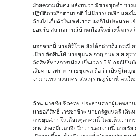
ฝ่ายความมั่นคง หลังพบว่า มีชายชุดดำ วา
ปฏิบัติภารกิจตามปกติ ไม่มีการยกเลิก และไม
ต้องไปเก็บตัวในเซฟเฮาส์ แต่ก็ไม่ประมาท เจ้
ยอมรับ สถานการณ์บ้านเมืองในช่วงนี้ เกรงว
นอกจากนี้ นายศิริโชค ยังได้กล่าวถึง กร
เมือง ตัดสินให้ นายชุมพล กาญจนะ ส.ส.สุร
ตัดสิทธิ์ทางการเมือง เป็นเวลา 5 ปี กรณียื่นบั
เสียดาย เพราะ นายชุมพล ถือว่า เป็นผู้ใหญ่ข
จะมาแทน ลงสมัคร ส.ส.สุราษฎร์ธานี คนใหม่ โ
ด้าน นายชัย ชิดชอบ ประธานสภาผู้แทนราษฎร
นายอภิสิทธิ์ เวชชาชีวะ นายกรัฐมนตรี เดินท
การยุบสภา ในเดือนตุลาคมนี้ โดยเห็นว่าการยุ
คาดว่าจะมีเวลาอีกปีกว่า นอกจากนี้ นายชัย 
เมื่อวานนี้ว่า เป็นเพียงการสั่งพักการประชุม เ