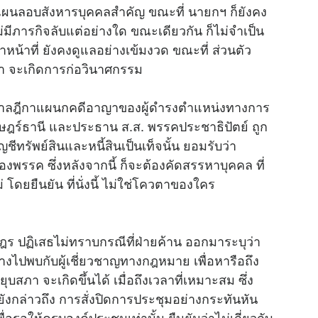
งแผนลอบสังหารบุคคลสำคัญ ขณะที่ นายกฯ ก็ยังคง
่มีภารกิจลับแต่อย่างใด ขณะเดียวกัน ก็ไม่จำเป็น
าหน้าที่ ยังคงดูแลอย่างเข้มงวด ขณะที่ ส่วนตัว
่า จะเกิดการก่อวินาศกรรม
ณี ศาลฎีกาแผนกคดีอาญาของผู้ดำรงตำแหน่งทางการ
าษฎร์ธานี และประธาน ส.ส. พรรคประชาธิปัตย์ ถูก
ญชีทรัพย์สินและหนี้สินเป็นเท็จนั้น ยอมรับว่า
องพรรค ซึ่งหลังจากนี้ ก็จะต้องคัดสรรหาบุคคล ที่
ดยยืนยัน ที่นั่งนี้ ไม่ใช่โควตาของใคร
 ปฏิเสธไม่ทราบกรณีที่ฝ่ายค้าน ออกมาระบุว่า
างไปพบกับผู้เชี่ยวชาญทางกฎหมาย เพื่อหารือถึง
บสภา จะเกิดขึ้นได้ เมื่อถึงเวลาที่เหมาะสม ซึ่ง
ยังกล่าวถึง การสั่งปิดการประชุมอย่างกระทันหัน
พื่อรอให้ครบองค์ประชุมเท่านั้น ยืนยันว่าไม่เกี่ยวกับ