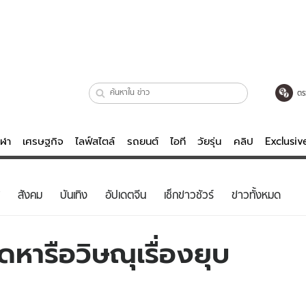
ตร
ีฬา
เศรษฐกิจ
ไลฟ์สไตล์
รถยนต์
ไอที
วัยรุ่น
คลิป
Exclusi
ตรวจหวย
ไลฟ์สไตล์
บันเทิงค
สังคม
บันเทิง
อัปเดตจีน
เช็กข่าวชัวร์
ข่าวทั้งหมด
ผู้หญิง
หนัง-ละคร
ผู้ชาย
เพลง
หารือวิษณุเรื่องยุบ
ย
วัยรุ่น
เกมส์
ไอที
คลิป
รถยนต์
พอดแคสต์