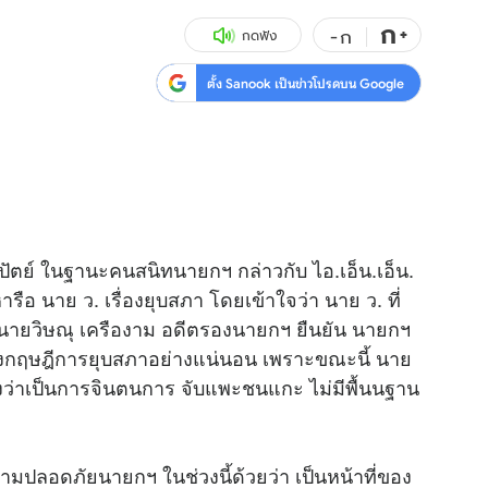
ก
สุขภาพ
+
ดูทีวี
-
ก
กดฟัง
เที่ยว-กิน
WeTV
ตั้ง Sanook เป็นข่าวโปรดบน Google
Tasteful Thailand
Exclusive
Sanook Choice
นิยาย
ยลได้ที่
ตย์ ในฐานะคนสนิทนายกฯ กล่าวกับ ไอ.เอ็น.เอ็น.
ือ นาย ว. เรื่องยุบสภา โดยเข้าใจว่า นาย ว. ที่
ร่วมงานกับเ
 นายวิษณุ เครืองาม อดีตรองนายกฯ ยืนยัน นายกฯ
ร่างกฤษฎีการยุบสภาอย่างแน่นอน เพราะขณะนี้ นาย
มองว่าเป็นการจินตนการ จับแพะชนแกะ ไม่มีพื้นนฐาน
ามปลอดภัยนายกฯ ในช่วงนี้ด้วยว่า เป็นหน้าที่ของ