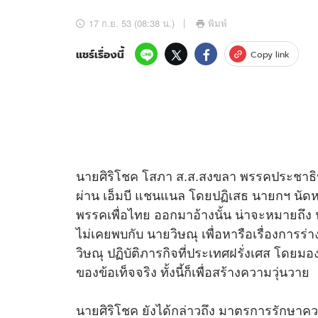
อัปเดตจีน
17 ก.ย. 53 (08:38 น.)
พิมพ์
เช็กข่าวชัวร์
แชร์เรื่องนี้
Copy link
ติดตามสนุกโซเชี
ดาวน์โหลดสนุกแอปฟรี
นายศิริโชค โสภา ส.ส.สงขลา พรรคประชาธิปั
ผ่าน เอ็มบี แชนแนล โดยปฏิเสธ นายกฯ นัดหาร
สงวนลิขสิทธิ์ ©
2569
บริษัท อิมเมจ ฟิวเจอร์ (ประเทศไทย) จำกัด
พรรคเพื่อไทย ออกมาอ้างนั้น น่าจะหมายถึง
ไม่เคยพบกับ นายวิษณุ เพื่อหารือเรื่องการ
วิษณุ ปฏิบัติภารกิจที่ประเทศฝรั่งเศส โดย
ของข้อเท็จจริง ทั้งนี้ก็เพื่อสร้างความวุ่นวาย
นายศิริโชค ยังได้กล่าวถึง มาตรการรักษาคว