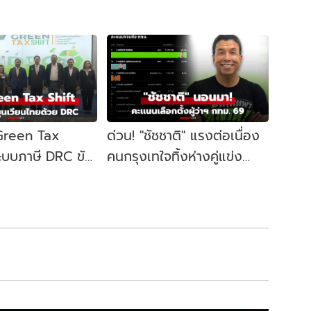
 Green Tax
ด่วน! "ชัชชาติ" แรงต่อเนื่อง
ระบบภาษี DRC ขับ
คนกรุงเทใจทิ้งห่างคู่แข่ง
ษฐกิจหมุนเวียน
ขยับนั่งเก้าอี้ผู้ว่าฯ กทม. อีก
สมัย