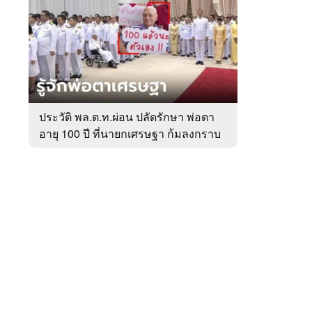
สัปดาห์
ของ
หมวด
การเมือง
 WeTV
ประวัติ พล.ต.ท.ผ่อน ปลัดรักษา พ่อตา
อายุ 100 ปี ที่นายกเศรษฐา ก้มลงกราบ
ติดต่อโฆษณา
ที่ตัก
tencentthbd
sales@tencent.co.th
รา
ร้องเรียนเนื้อหาไม่เหมาะสม
แนะนำติชม แจ้งปัญหาการใช้งาน