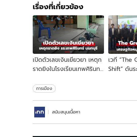
เรื่องที่เกี่ยวข้อง
เปิดตัวเลขเงินเยียวยา เหตุก
เวที “The
ราดยิงในโรงเรียนเทพศิรินทร์
Shift” ดัน
นนทบุรี รัฐบาลจ่ายเท่าไหร่?
เคลื่อนเศร
ไทย
การเมือง
สนับสนุนเนื้อหา