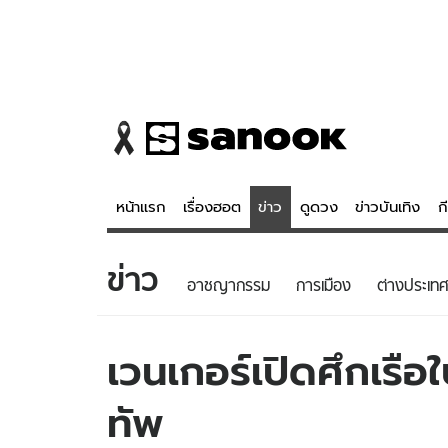
หน้าแรก
เรื่องฮอต
ข่าว
ดูดวง
ข่าวบันเทิง
ก
ข่าว
ข่าว
ดูดวง - 
อาชญากรรม
การเมือง
ต่างประเทศ
เรื่องฮอต
ดูดวง
ข่าว
หวยไทย
เวนเกอร์เปิดศึกเรือ
ข่าวบันเทิง
สถิติหวยไท
ทัพ
ข่าวกีฬา
หวยลาว
ข่าวเศรษฐกิจ