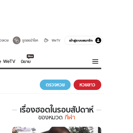
เข้าสู่ระบบสมาชิก
วจหวย
ขูดเลขนำโชค
WeTV
ve WeTV
นิยาย
รบรส
ความรู้รอบตัว
ตรวจหวย
หวยลาว
ฮาวทู
กูรู-รอบรู้
เรื่องฮอตในรอบสัปดาห์
เรื่อง
ของ
หมวด
กีฬา
ฮอต
ใน
รอบ