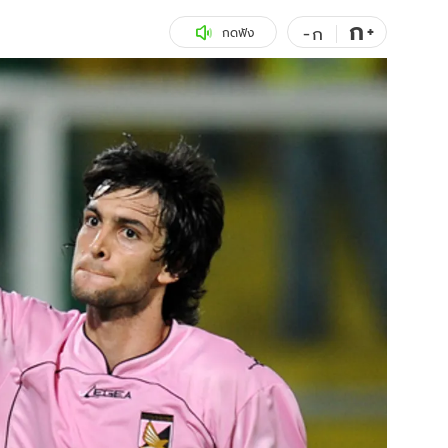
ก
สุขภาพ
+
ดูทีวี
-
ก
กดฟัง
เที่ยว-กิน
WeTV
Tasteful Thailand
Exclusive
Sanook Choice
นิยาย
ยลได้ที่
ร่วมงานกับเ