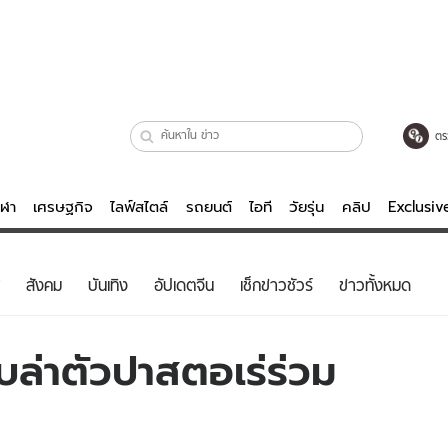
ตร
ีฬา
เศรษฐกิจ
ไลฟ์สไตล์
รถยนต์
ไอที
วัยรุ่น
คลิป
Exclusi
ตรวจหวย
ไลฟ์สไตล์
บันเทิงค
สังคม
บันเทิง
อัปเดตจีน
เช็กข่าวชัวร์
ข่าวทั้งหมด
ผู้หญิง
หนัง-ละคร
ผู้ชาย
เพลง
ใบล่าตัวปาสตอเร่ร่วม
ย
วัยรุ่น
เกมส์
ไอที
คลิป
รถยนต์
พอดแคสต์