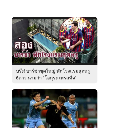
บร๊ะ! บาร์ซ่าชุดใหญ่ พักโรงแรมสุดหรู
6ดาว นามว่า "โอกุระ เพรสทีจ"