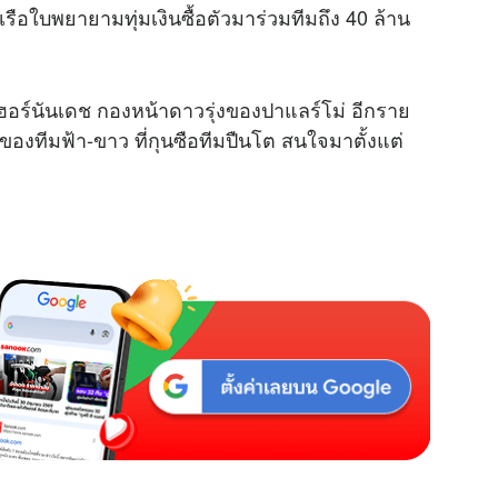
มเรือใบพยายามทุ่มเงินซื้อตัวมาร่วมทีมถึง 40 ล้าน
ฮอร์นันเดช กองหน้าดาวรุ่งของปาแลร์โม่ อีกราย
็กของทีมฟ้า-ขาว ที่กุนซือทีมปืนโต สนใจมาตั้งแต่