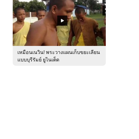
สัปดาห์
ของ
หมวด
กีฬา
 WeTV
เหมือนเนวิน! พระวางแผนเก็บขยะเลียน
แบบบุรีรัมย์ ยูไนเต็ด
ติดต่อโฆษณา
tencentthbd
sales@tencent.co.th
รา
ร้องเรียนเนื้อหาไม่เหมาะสม
แนะนำติชม แจ้งปัญหาการใช้งาน