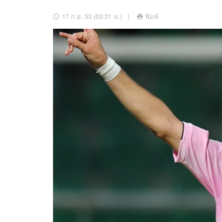
อัปเดตจีน
17 ก.ย. 53 (03:31 น.)
พิมพ์
เช็กข่าวชัวร์
ติดตามสนุกโซเชี
ดาวน์โหลดสนุกแอปฟรี
สงวนลิขสิทธิ์ ©
2569
บริษัท อิมเมจ ฟิวเจอร์ (ประเทศไทย) จำกัด