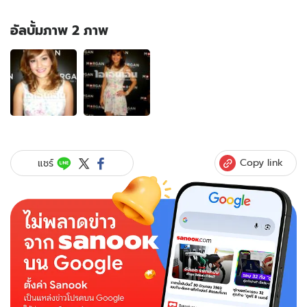
อัลบั้มภาพ 2 ภาพ
อัลบั้ม
ภาพ
2
ภาพ
ของ
เซง!
นา
ตาลี
Copy link
แชร์
เจอ
ป่วน
ทำ
hi5
เหวี่ยง
แฟน
คลับ