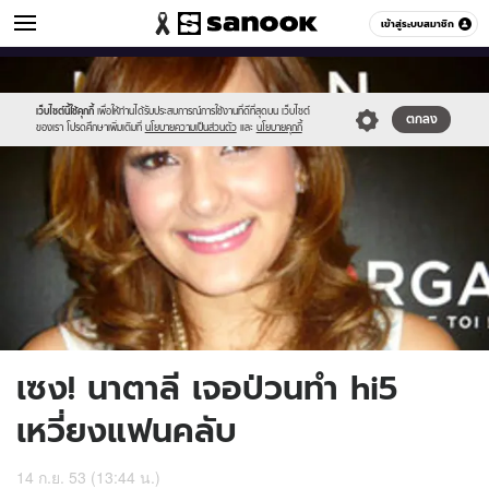
ข่าวบันเทิง
เข้าสู่ระบบสมาชิก
หมวดอื่นๆ
//s.isanook.com/ns/0/ud/193/966263/14-
Sanook
//s.isanook.com/sr/0/images/logo-
600
60
2010-
new-
10.jpg
sanook.png
เว็บไซต์นี้ใช้คุกกี้
เพื่อให้ท่านได้รับประสบการณ์การใช้งานที่ดีที่สุดบน เว็บไซต์
ตกลง
ของเรา โปรดศึกษาเพิ่มเติมที่
นโยบายความเป็นส่วนตัว
และ
นโยบายคุกกี้
เซง! นาตาลี เจอป่วนทำ hi5
เหวี่ยงแฟนคลับ
14 ก.ย. 53 (13:44 น.)