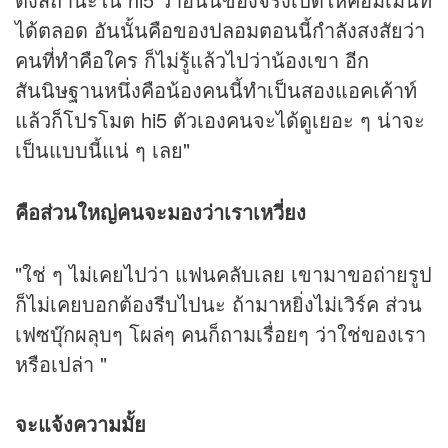
ได้ตลอด อันนั้นคือของปลอมตอนนี้กำลังสงสัยว่า
คนที่ทำคือใคร ก็ไม่รู้แล้วไปว่าน้องเขา อีก
สันนิษฐานหนึ่งคือน้องคนนี้ทำเป็นสองแอคเค้าท์
แล้วก็โปรโมต hi5 ตัวเองคนจะได้ดูเยอะ ๆ น่าจะ
เป็นแบบนี้แน่ ๆ เลย"
คือส่วนใหญ่คนจะมองว่าเราเหวี่ยง
"ใช่ ๆ ไม่เคยไปว่า แฟนคลับเลย เขามาขอถ่ายรูป
ก็ไม่เคยบอกต้องรีบไปนะ ถ้ามาหยิ่งไม่เวิร์ค ส่วน
เฟซบุ๊กผลุบๆ โผล่ๆ คนก็ถามเรื่อยๆ ว่าใช่ของเรา
หรือเปล่า "
จะแจ้งความมั้ย