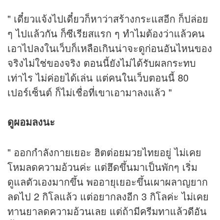
" เดี๋ยวแจ้งไปเดี๋ยวก็หาว่าสร้างกระแสอีก ก็ปล่อย
ๆ ไปแล้วกัน ก็ซีเรียสแรก ๆ ทำไมต้องว่าแล้วคน
เอาไปลงในเว็บก็เหลือเกินน่าจะดูก่อนอันไหนของ
จริงไม่ใช่ของจริง ตอนนี้ยังไม่ได้รับผลกระทบ
เท่าไร ไม่ค่อยได้เล่น แต่คนในเว็บตอนนี้ 80
เปอร์เซ็นต์ ก็ไม่เชื่อที่เขาเอามาลงแล้ว "
ดูผอมลงนะ
" ออกกำลังกายเยอะ ฮิตต่อยมวยไทยอยู่ ไม่เคย
โหมลดความอ้วนค่ะ แต่ฮึดขึ้นมาเป็นพักๆ เริ่ม
ดูแลตัวเองมากขึ้น พออายุเยอะขึ้นเผาผลาญยาก
ลดไป 2 กิโลแล้ว แต่อยากลงอีก 3 กิโลค่ะ ไม่เคย
ทานยาลดความอ้วนเลย แต่ถ้ามีครีมทาแล้วดีอัน