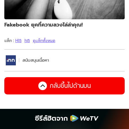
Fakebook ยุคที่ความลวงไล่ล่าคุณ!
แท็ก :
HI5
hi5
ดูแท็กทั้งหมด
สนับสนุนเนื้อหา
กลับขึ้นไปด้านบน
ซีรีส์ฮิตจาก