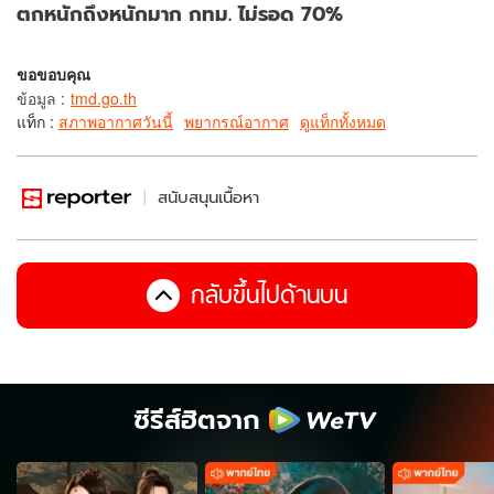
ตกหนักถึงหนักมาก กทม. ไม่รอด 70%
ขอขอบคุณ
ข้อมูล
:
tmd.go.th
แท็ก :
สภาพอากาศวันนี้
พยากรณ์อากาศ
ดูแท็กทั้งหมด
สนับสนุนเนื้อหา
กลับขึ้นไปด้านบน
ซีรีส์ฮิตจาก