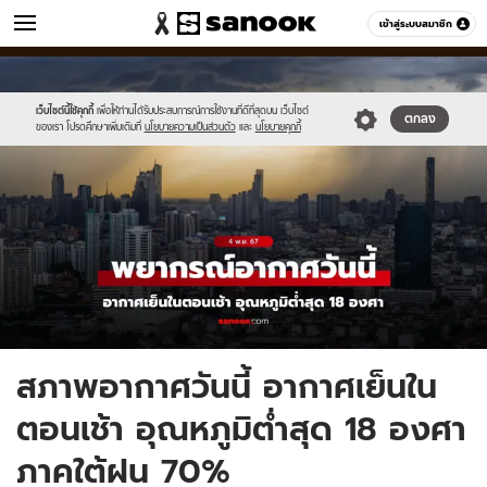
ข่าว
เข้าสู่ระบบสมาชิก
หมวดอื่นๆ
//s.isanook.com/ns/0/ud/1927/9636662/new-
Sanook
//s.isanook.com/sr/0/images/logo-
600
60
thumbnail1200x720(4).jpg
new-
sanook.png
เว็บไซต์นี้ใช้คุกกี้
เพื่อให้ท่านได้รับประสบการณ์การใช้งานที่ดีที่สุดบน เว็บไซต์
ตกลง
ของเรา โปรดศึกษาเพิ่มเติมที่
นโยบายความเป็นส่วนตัว
และ
นโยบายคุกกี้
สภาพอากาศวันนี้ อากาศเย็นใน
ตอนเช้า อุณหภูมิต่ำสุด 18 องศา
ภาคใต้ฝน 70%